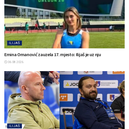
ILIJAŠ
Emina Omanović zauzela 17. mjesto: Ilijaš je uz nju
06.08.2026.
ILIJAŠ