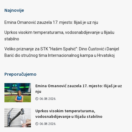
Najnovije
Emina Omanović zauzela 17. mjesto: Ilijaš je uz nju
Uprkos visokim temperaturama, vodosnabdijevanje u Ilijašu
stabilno
Veliko priznanje za STK “Hašim Spahić”: Dino Čustović i Danijel
Barić dio stručnog tima Internacionalnog kampa u Hrvatskoj
Preporučujemo
Emina Omanović zauzela 17. mjesto: Ilijaš je uz
nju
06.08.2026.
Uprkos visokim temperaturama,
vodosnabdijevanje u Ilijašu stabilno
06.08.2026.