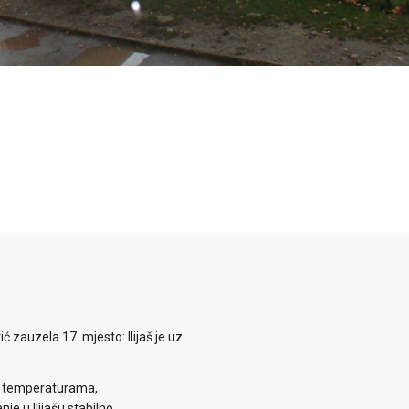
zauzela 17. mjesto: Ilijaš je uz
m temperaturama,
je u Ilijašu stabilno