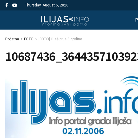
Thursday, August 6, 2026
Početna
FOTO
[FOTO] Ilijaš prije 8 godina
10687436_364435710392