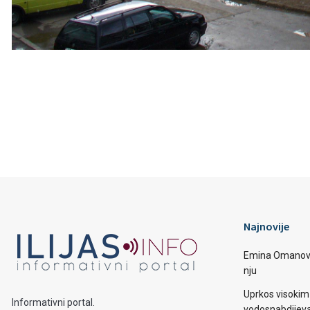
Najnovije
Emina Omanović 
nju
Uprkos visoki
Informativni portal.
vodosnabdijevan