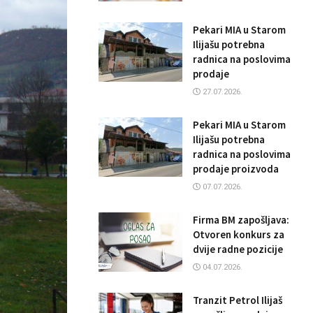
Pekari MIA u Starom
Ilijašu potrebna
radnica na poslovima
prodaje
27.07.2026.
Pekari MIA u Starom
Ilijašu potrebna
radnica na poslovima
prodaje proizvoda
07.07.2026.
Firma BM zapošljava:
Otvoren konkurs za
dvije radne pozicije
04.07.2026.
Tranzit Petrol Ilijaš