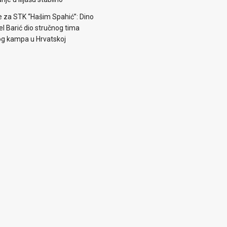
e za STK “Hašim Spahić”: Dino
jel Barić dio stručnog tima
og kampa u Hrvatskoj