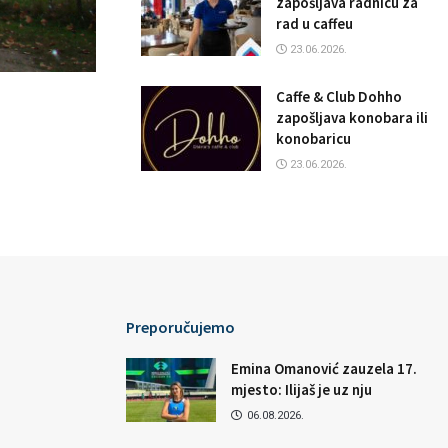
zapošljava radnicu za
rad u caffeu
23.06.2026.
Caffe & Club Dohho
zapošljava konobara ili
konobaricu
23.06.2026.
Preporučujemo
Emina Omanović zauzela 17.
mjesto: Ilijaš je uz nju
06.08.2026.