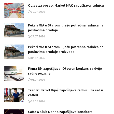
Oglas za posao: Market MAK zapošljava radnicu
30.07.2026.
Pekari MIA u Starom Ilijašu potrebna radnica na
poslovima prodaje
27.07.2026.
Pekari MIA u Starom Ilijašu potrebna radnica na
poslovima prodaje proizvoda
07.07.2026.
Firma BM zapošljava: Otvoren konkurs za dvije
radne pozicije
04.07.2026.
Tranzit Petrol Ilijaš zapošljava radnicu za rad u
caffeu
23.06.2026.
Caffe & Club Dohho zapošljava konobara ili