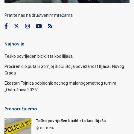
Pratite nas na društvenim mrežama:
Najnovije
Teško povrijeđen biciklista kod Ilijaša
Proširen dio puta u Gornjoj Bioči: Bolja povezanost Ilijaša i Novog
Grada
Ekostan Fojnica pobjednik noćnog malonogometnog turnira
„Ostružnica 2026“
Preporučujemo
Teško povrijeđen biciklista kod Ilijaša
08.08.2026.