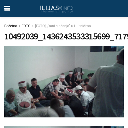
Početna
FOTO
[FOTO] „Dani sjećanja” u Ljubnićima
10492039_1436243533315699_717