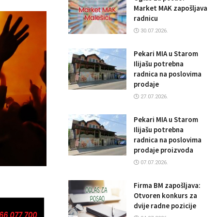
Market MAK zapošljava
radnicu
30.07.2026.
Pekari MIA u Starom
Ilijašu potrebna
radnica na poslovima
prodaje
27.07.2026.
Pekari MIA u Starom
Ilijašu potrebna
radnica na poslovima
prodaje proizvoda
07.07.2026.
Firma BM zapošljava:
Otvoren konkurs za
dvije radne pozicije