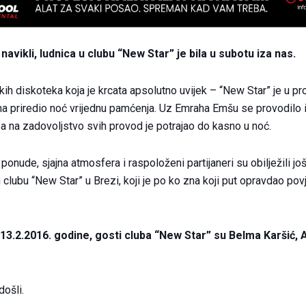
avikli, ludnica u clubu “New Star” je bila u subotu iza nas.
kih diskoteka koja je krcata apsolutno uvijek – “New Star” je u p
a priredio noć vrijednu pamćenja. Uz Emraha Emšu se provodilo i 
 a na zadovoljstvo svih provod je potrajao do kasno u noć.
nude, sjajna atmosfera i raspoloženi partijaneri su obilježili jo
clubu “New Star” u Brezi, koji je po ko zna koji put opravdao pov
13.2.2016. godine, gosti cluba “New Star” su Belma Karšić, A
došli.