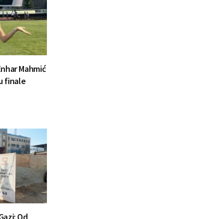
Enhar Mahmić
u finale
Gazi: Od