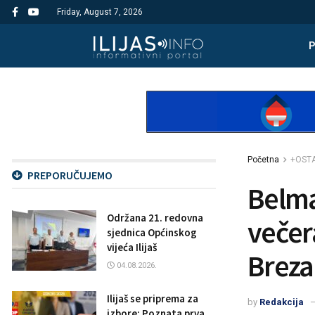
Friday, August 7, 2026
Početna
+OST
PREPORUČUJEMO
Belma
Održana 21. redovna
večer
sjednica Općinskog
vijeća Ilijaš
Breza
04.08.2026.
Ilijaš se priprema za
by
Redakcija
izbore: Poznata prva