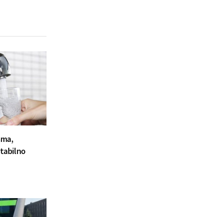
ama,
stabilno