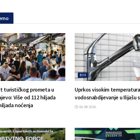
jemo
BIH
st turističkog prometa u
Uprkos visokim temperatur
jevo: Više od 112 hiljada
vodosnabdijevanje u Ilijašu 
 hiljada noćenja
06.08.2026.