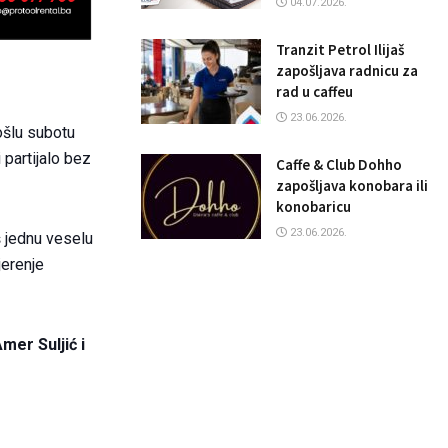
04.07.2026.
Tranzit Petrol Ilijaš
zapošljava radnicu za
rad u caffeu
23.06.2026.
rošlu subotu
partijalo bez
Caffe & Club Dohho
zapošljava konobara ili
konobaricu
23.06.2026.
š jednu veselu
jerenje
mer Suljić i