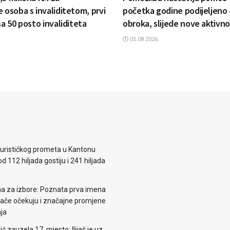
 osoba s invaliditetom, prvi
početka godine podijeljeno 
sa 50 posto invaliditeta
obroka, slijede nove aktivno
05.08.2026.
 turističkog prometa u Kantonu
d 112 hiljada gostiju i 241 hiljada
ema za izbore: Poznata prva imena
irače očekuju i značajne promjene
nja
zauzela 17. mjesto: Ilijaš je uz