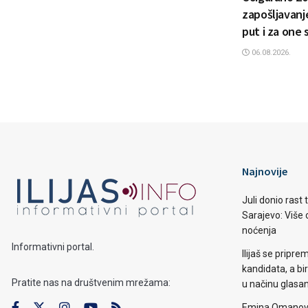
zapošljavanje
put i za one 
06.08.2026.
Najnovije
Juli donio rast
Sarajevo: Više o
noćenja
Informativni portal.
Ilijaš se pripr
kandidata, a b
Pratite nas na društvenim mrežama:
u načinu glasa
Emina Omanović 