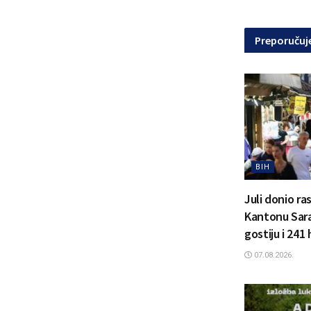
Preporuču
BIH
Juli donio ra
Kantonu Sara
gostiju i 241
07.08.2026.