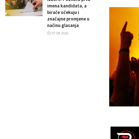
imena kandidata, a
birače očekuju i
značajne promjene u
načinu glasanja
07.08.2026.