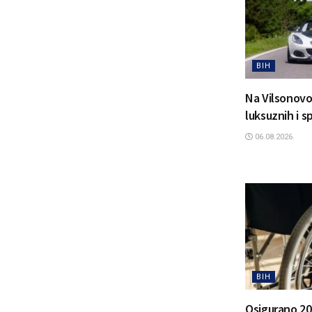
BIH
Na Vilsonovo
luksuznih i 
06.08.2026.
BIH
Osigurano 20