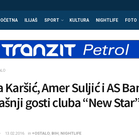
POČETNA
ILIJAŠ
SPORT
KULTURA
NIGHTLIFE
FOTO
ALO
 Karšić, Amer Suljić i AS B
ašnji gosti cluba “New Star
13.02.2016.
in
+OSTALO
,
BIH
,
NIGHTLIFE