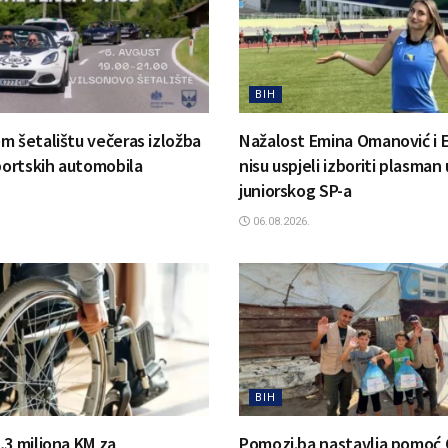
BIH
m šetalištu večeras izložba
Nažalost Emina Omanović i 
sportskih automobila
nisu uspjeli izboriti plasman 
juniorskog SP-a
06.08.2026.
BIH
,3 miliona KM za
Pomozi.ba nastavlja pomoć 