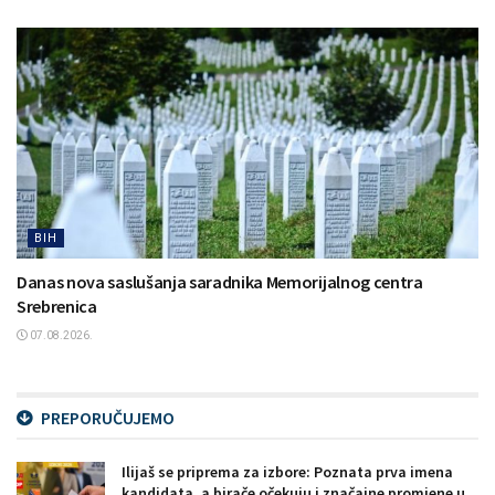
BIH
Danas nova saslušanja saradnika Memorijalnog centra
Srebrenica
07.08.2026.
PREPORUČUJEMO
Ilijaš se priprema za izbore: Poznata prva imena
kandidata, a birače očekuju i značajne promjene u