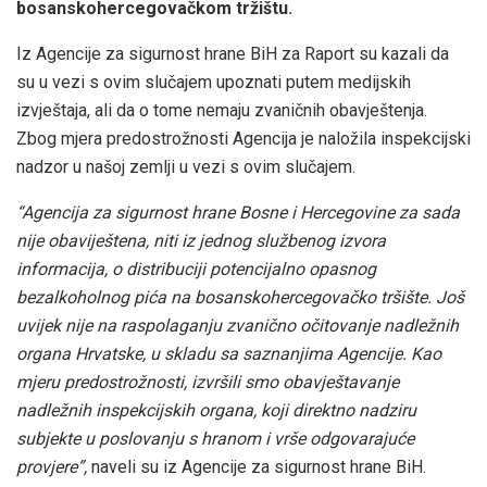
bosanskohercegovačkom tržištu.
Iz Agencije za sigurnost hrane BiH za Raport su kazali da
su u vezi s ovim slučajem upoznati putem medijskih
izvještaja, ali da o tome nemaju zvaničnih obavještenja.
Zbog mjera predostrožnosti Agencija je naložila inspekcijski
nadzor u našoj zemlji u vezi s ovim slučajem.
“Agencija za sigurnost hrane Bosne i Hercegovine za sada
nije obaviještena, niti iz jednog službenog izvora
informacija, o distribuciji potencijalno opasnog
bezalkoholnog pića na bosanskohercegovačko tršište. Još
uvijek nije na raspolaganju zvanično očitovanje nadležnih
organa Hrvatske, u skladu sa saznanjima Agencije. Kao
mjeru predostrožnosti, izvršili smo obavještavanje
nadležnih inspekcijskih organa, koji direktno nadziru
subjekte u poslovanju s hranom i vrše odgovarajuće
provjere”,
naveli su iz Agencije za sigurnost hrane BiH.