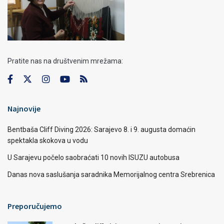
Pratite nas na društvenim mrežama:
Najnovije
Bentbaša Cliff Diving 2026: Sarajevo 8. i 9. augusta domaćin
spektakla skokova u vodu
U Sarajevu počelo saobraćati 10 novih ISUZU autobusa
Danas nova saslušanja saradnika Memorijalnog centra Srebrenica
Preporučujemo