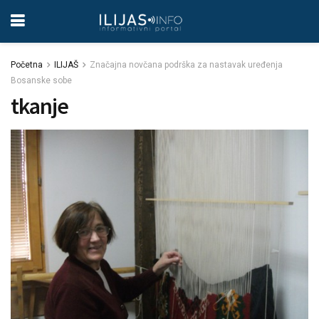
Početna
ILIJAŠ
Značajna novčana podrška za nastavak uređenja
Bosanske sobe
tkanje