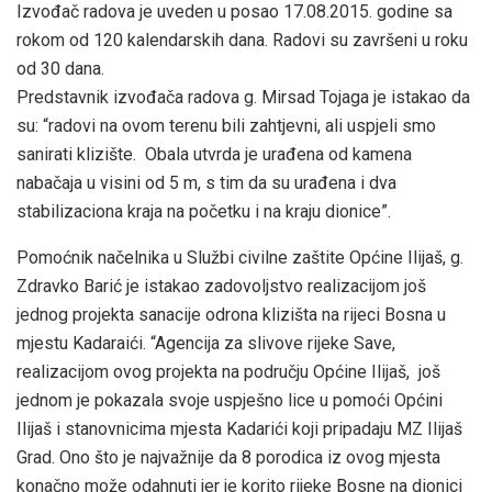
Izvođač radova je uveden u posao 17.08.2015. godine sa
rokom od 120 kalendarskih dana. Radovi su završeni u roku
od 30 dana.
Predstavnik izvođača radova g. Mirsad Tojaga je istakao da
su: “radovi na ovom terenu bili zahtjevni, ali uspjeli smo
sanirati klizište. Obala utvrda je urađena od kamena
nabačaja u visini od 5 m, s tim da su urađena i dva
stabilizaciona kraja na početku i na kraju dionice”.
Pomoćnik načelnika u Službi civilne zaštite Općine Ilijaš, g.
Zdravko Barić je istakao zadovoljstvo realizacijom još
jednog projekta sanacije odrona klizišta na rijeci Bosna u
mjestu Kadaraići. “Agencija za slivove rijeke Save,
realizacijom ovog projekta na području Općine Ilijaš, još
jednom je pokazala svoje uspješno lice u pomoći Općini
Ilijaš i stanovnicima mjesta Kadarići koji pripadaju MZ Ilijaš
Grad. Ono što je najvažnije da 8 porodica iz ovog mjesta
konačno može odahnuti jer je korito rijeke Bosne na dionici