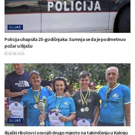
ILIJAŠ
Policija uhapsila 25-godišnjaka: Sumnja se da je podmetnuo
požar u Ilijašu
05.08.2026.
ILIJAŠ
Ilijaški ribolovci osvojili drugo mjesto na takmičenju u Kaknju