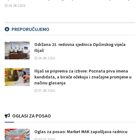
04.08.2026.
PREPORUČUJEMO
Održana 21. redovna sjednica Općinskog vijeća
Ilijaš
04.08.2026.
Ilijaš se priprema za izbore: Poznata prva imena
kandidata, a birače očekuju i značajne promjene u
načinu glasanja
07.08.2026.
OGLASI ZA POSAO
Oglas za posao: Market MAK zapošljava radnicu
30.07.2026.