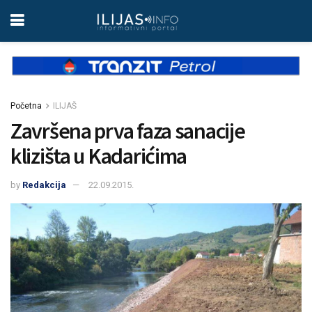
Početna
ILIJAŠ
Završena prva faza sanacije
klizišta u Kadarićima
by
Redakcija
22.09.2015.