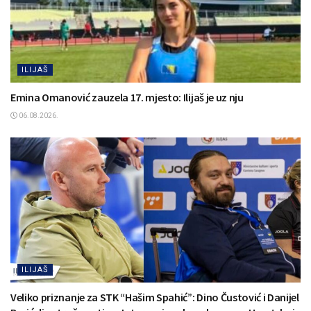
ILIJAŠ
Emina Omanović zauzela 17. mjesto: Ilijaš je uz nju
06.08.2026.
ILIJAŠ
Veliko priznanje za STK “Hašim Spahić”: Dino Čustović i Danijel