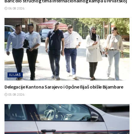
Barić dio stručnog tima Internacionalnog kampa u Hrvatskoj
06.08.2026.
ILIJAŠ
Delegacije Kantona Sarajevo i Općine Ilijaš obišle Bijambare
05.08.2026.