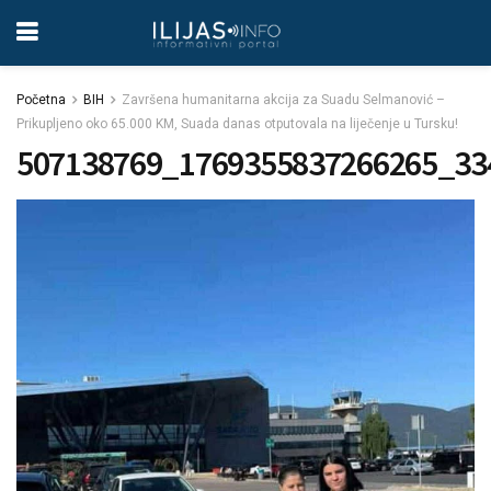
Početna
BIH
Završena humanitarna akcija za Suadu Selmanović –
Prikupljeno oko 65.000 KM, Suada danas otputovala na liječenje u Tursku!
507138769_1769355837266265_33