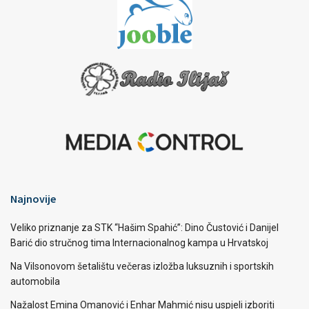
Najnovije
Veliko priznanje za STK “Hašim Spahić”: Dino Čustović i Danijel
Barić dio stručnog tima Internacionalnog kampa u Hrvatskoj
Na Vilsonovom šetalištu večeras izložba luksuznih i sportskih
automobila
Nažalost Emina Omanović i Enhar Mahmić nisu uspjeli izboriti