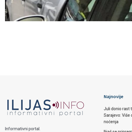
Najnovije
Juli donio rast
Sarajevo: Više o
noćenja
Informativni portal.
Ilijaš se pripr