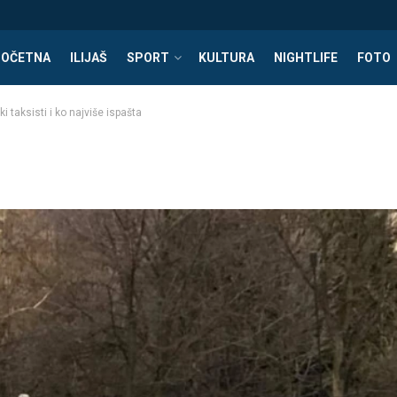
POČETNA
ILIJAŠ
SPORT
KULTURA
NIGHTLIFE
FOTO
 taksisti i ko najviše ispašta