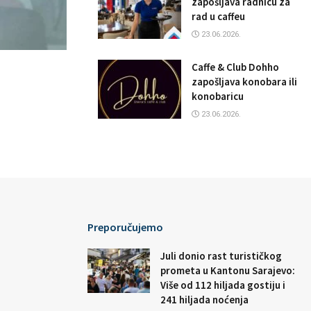
zapošljava radnicu za
rad u caffeu
23.06.2026.
Caffe & Club Dohho
zapošljava konobara ili
konobaricu
23.06.2026.
Preporučujemo
Juli donio rast turističkog
prometa u Kantonu Sarajevo:
Više od 112 hiljada gostiju i
241 hiljada noćenja