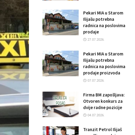
Pekari MIA u Starom
Ilijašu potrebna
radnica na poslovima
prodaje
27.07.2026.
Pekari MIA u Starom
Ilijašu potrebna
radnica na poslovima
prodaje proizvoda
07.07.2026.
Firma BM zapošljava:
Otvoren konkurs za
dvije radne pozicije
04.07.2026.
Tranzit Petrol Ilijaš