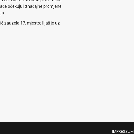
irače očekuju i značajne promjene
nja
zauzela 17. mjesto: Ilijaš je uz
IMPRESSUM