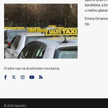
kandidata, a b
u načinu glasa
Emina Omanović 
nju
Pratite nas na društvenim mrežama:
© 2025 IlijasInfo