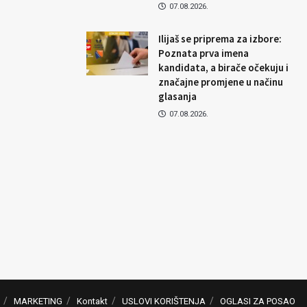
07.08.2026.
Ilijaš se priprema za izbore:
Poznata prva imena
kandidata, a birače očekuju i
značajne promjene u načinu
glasanja
07.08.2026.
MARKETING
Kontakt
USLOVI KORIŠTENJA
OGLASI ZA POSAO