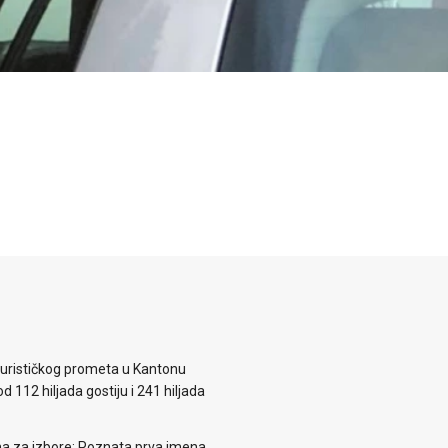
 turističkog prometa u Kantonu
d 112 hiljada gostiju i 241 hiljada
ema za izbore: Poznata prva imena