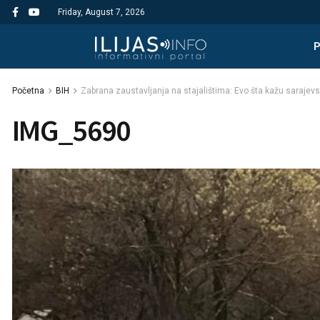
Friday, August 7, 2026
Početna
BIH
Zabrana zaustavljanja na stajalištima: Evo šta kažu sarajevski
IMG_5690