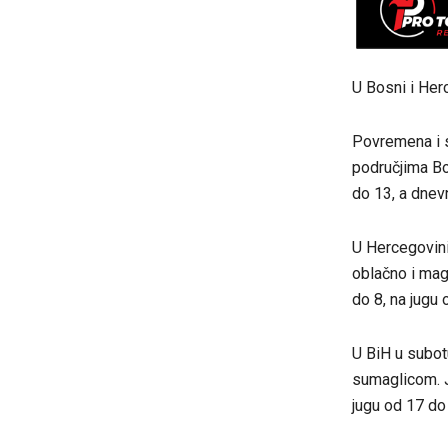
U Bosni i Her
Povremena i 
područjima Bo
do 13, a dnev
U Hercegovini 
oblačno i mag
do 8, na jugu
U BiH u subot
sumaglicom. J
jugu od 17 do