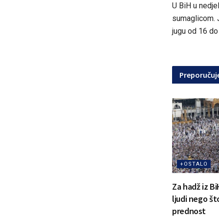
U BiH u nedje
sumaglicom. J
jugu od 16 do
Preporuču
+OSTALO
Za hadž iz Bi
ljudi nego št
prednost