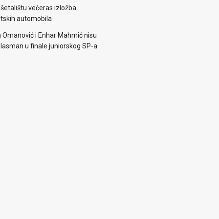
šetalištu večeras izložba
rtskih automobila
 Omanović i Enhar Mahmić nisu
i plasman u finale juniorskog SP-a