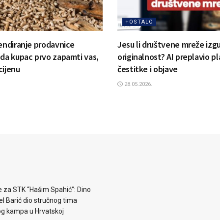
+OSTALO
rendiranje prodavnice
Jesu li društvene mreže izgu
 da kupac prvo zapamti vas,
originalnost? AI preplavio p
cijenu
čestitke i objave
28.05.2026.
e za STK “Hašim Spahić”: Dino
jel Barić dio stručnog tima
og kampa u Hrvatskoj