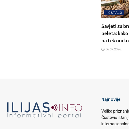
+OSTALO
Savjeti za b
peleta: kako
pa tek onda 
06.07.2026.
Najnovije
Veliko priznanj
Čustović i Dani
Internacionaln