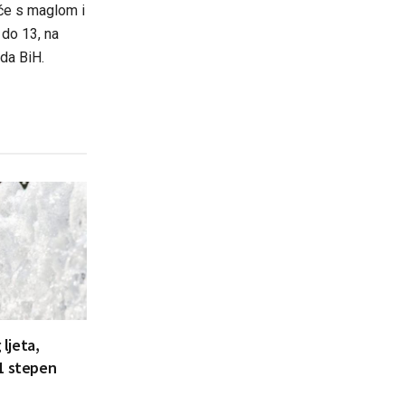
 će s maglom i
 do 13, na
da BiH.
 ljeta,
41 stepen