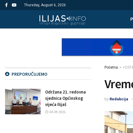
Thursday, August 6, 2026
Početna
+OST
PREPORUČUJEMO
Vreme
Održana 21. redovna
sjednica Općinskog
by
Redakcija
vijeća Ilijaš
04.08.2026.