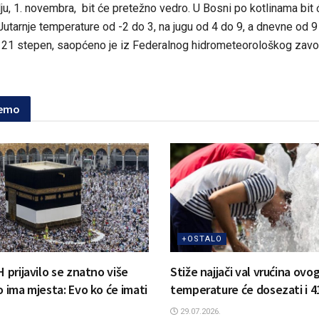
lju, 1. novembra, bit će pretežno vedro. U Bosni po kotlinama bit
utarnje temperature od -2 do 3, na jugu od 4 do 9, a dnevne od 9
 21 stepen, saopćeno je iz Federalnog hidrometeorološkog zavo
jemo
+OSTALO
H prijavilo se znatno više
Stiže najjači val vrućina ovog
o ima mjesta: Evo ko će imati
temperature će dosezati i 
29.07.2026.