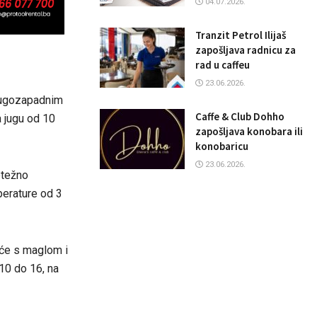
04.07.2026.
Tranzit Petrol Ilijaš
zapošljava radnicu za
rad u caffeu
23.06.2026.
jugozapadnim
Caffe & Club Dohho
a jugu od 10
zapošljava konobara ili
konobaricu
23.06.2026.
etežno
perature od 3
 će s maglom i
10 do 16, na