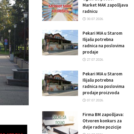
Market MAK zapošljava
radnicu
30.07.2026.
Pekari MIA u Starom
Ilijašu potrebna
radnica na poslovima
prodaje
27.07.2026.
Pekari MIA u Starom
Ilijašu potrebna
radnica na poslovima
prodaje proizvoda
07.07.2026.
Firma BM zapošljava:
Otvoren konkurs za
dvije radne pozicije