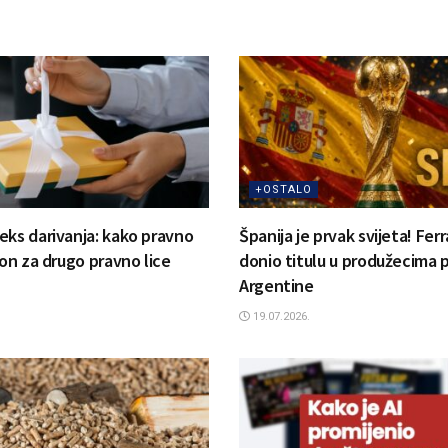
+OSTALO
eks darivanja: kako pravno
Španija je prvak svijeta! Fer
lon za drugo pravno lice
donio titulu u produžecima p
Argentine
19.07.2026.