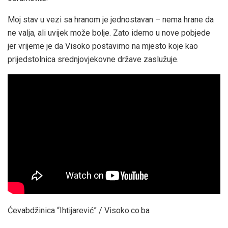
Moj stav u vezi sa hranom je jednostavan – nema hrane da
ne valja, ali uvijek može bolje. Zato idemo u nove pobjede
jer vrijeme je da Visoko postavimo na mjesto koje kao
prijedstolnica srednjovjekovne države zaslužuje.
Ćevabdžinica “Ihtijarević” / Visoko.co.ba