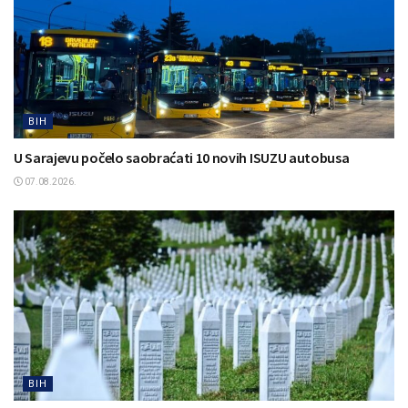
BIH
U Sarajevu počelo saobraćati 10 novih ISUZU autobusa
07.08.2026.
BIH