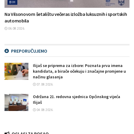
BIH
Na Vilsonovom šetalištu večeras izložba luksuznih i sportskih
automobila
06.08.2026.
PREPORUČUJEMO
Ilijaš se priprema za izbore: Poznata prva imena
kandidata, a birače očekuju i značajne promjene u
načinu glasanja
07.08.2026.
Održana 21. redovna sjednica Općinskog vijeća
Ilijaš
04.08.2026.
OGLASI ZA POSAO