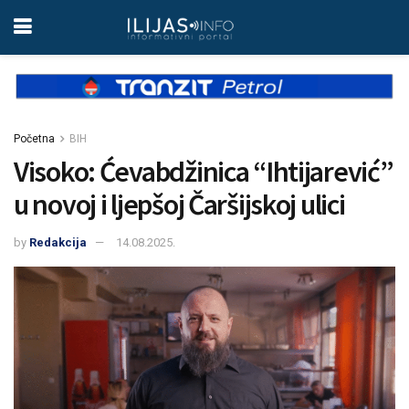
Početna
BIH
Visoko: Ćevabdžinica “Ihtijarević”
u novoj i ljepšoj Čaršijskoj ulici
by
Redakcija
14.08.2025.