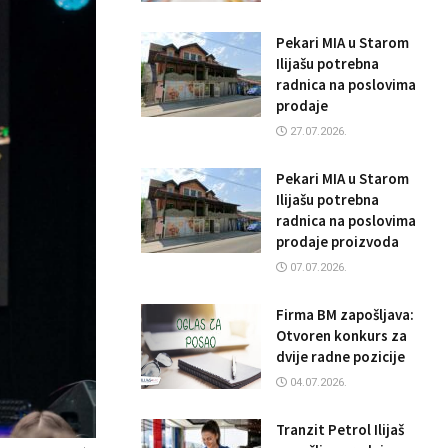
Pekari MIA u Starom
Ilijašu potrebna
radnica na poslovima
prodaje
27.07.2026.
Pekari MIA u Starom
Ilijašu potrebna
radnica na poslovima
prodaje proizvoda
07.07.2026.
Firma BM zapošljava:
Otvoren konkurs za
dvije radne pozicije
04.07.2026.
Tranzit Petrol Ilijaš