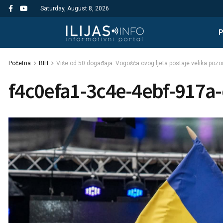
Saturday, August 8, 2026
Početna
BIH
Više od 50 događaja: Vogošća ovog ljeta postaje velika pozor
f4c0efa1-3c4e-4ebf-917a