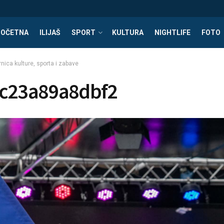
POČETNA
ILIJAŠ
SPORT
KULTURA
NIGHTLIFE
FOTO
nica kulture, sporta i zabave
-c23a89a8dbf2