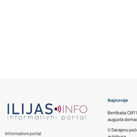
Najnovije
Bentbaša Cliff D
augusta domaći
U Sarajevu poč
Informativni portal.
autobusa