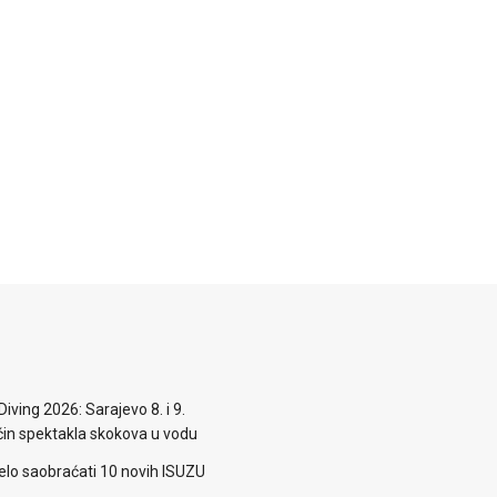
iving 2026: Sarajevo 8. i 9.
n spektakla skokova u vodu
elo saobraćati 10 novih ISUZU