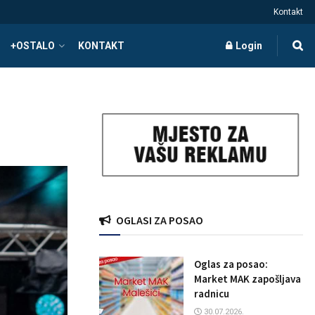
Kontakt
+OSTALO
KONTAKT
Login
OGLASI ZA POSAO
Oglas za posao:
Market MAK zapošljava
radnicu
30.07.2026.