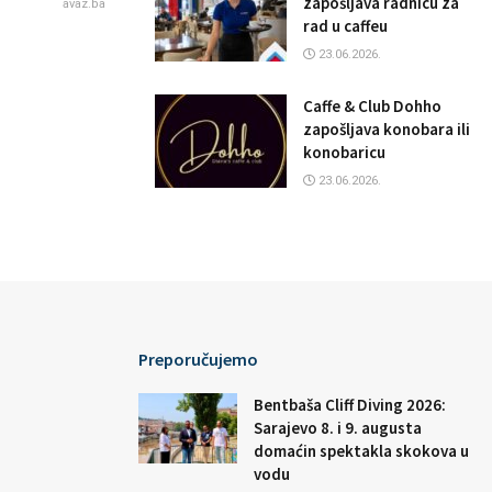
zapošljava radnicu za
avaz.ba
rad u caffeu
23.06.2026.
Caffe & Club Dohho
zapošljava konobara ili
konobaricu
23.06.2026.
Preporučujemo
Bentbaša Cliff Diving 2026:
Sarajevo 8. i 9. augusta
domaćin spektakla skokova u
vodu