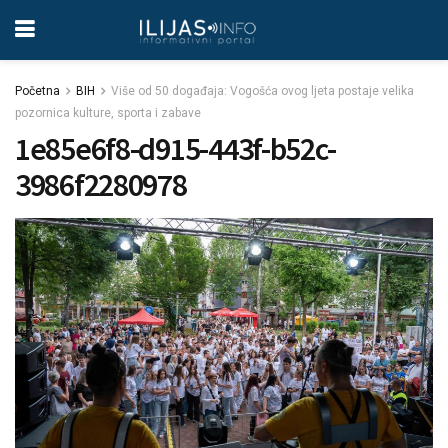
Početna
BIH
Više od 50 događaja: Vogošća ovog ljeta postaje velika
pozornica kulture, sporta i zabave
1e85e6f8-d915-443f-b52c-
3986f2280978