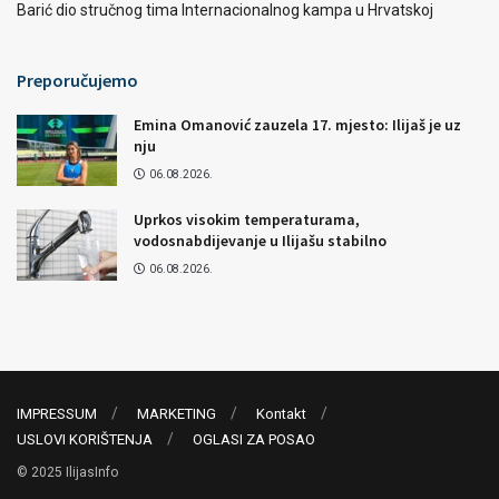
Barić dio stručnog tima Internacionalnog kampa u Hrvatskoj
Preporučujemo
Emina Omanović zauzela 17. mjesto: Ilijaš je uz
nju
06.08.2026.
Uprkos visokim temperaturama,
vodosnabdijevanje u Ilijašu stabilno
06.08.2026.
IMPRESSUM
MARKETING
Kontakt
USLOVI KORIŠTENJA
OGLASI ZA POSAO
© 2025 IlijasInfo