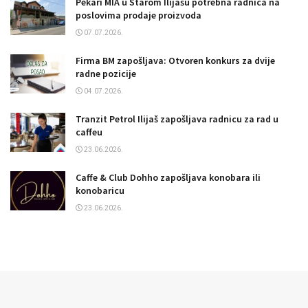
Pekari MIA u Starom Ilijašu potrebna radnica na
poslovima prodaje proizvoda
07.07.2026.
Firma BM zapošljava: Otvoren konkurs za dvije
radne pozicije
04.07.2026.
Tranzit Petrol Ilijaš zapošljava radnicu za rad u
caffeu
23.06.2026.
Caffe & Club Dohho zapošljava konobara ili
konobaricu
23.06.2026.