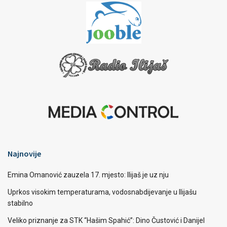
Najnovije
Emina Omanović zauzela 17. mjesto: Ilijaš je uz nju
Uprkos visokim temperaturama, vodosnabdijevanje u Ilijašu
stabilno
Veliko priznanje za STK “Hašim Spahić”: Dino Čustović i Danijel