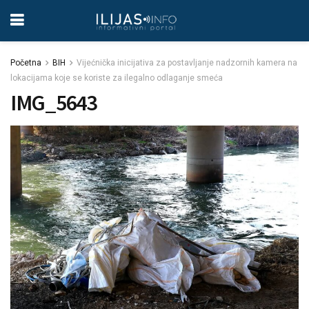
Početna
BIH
Vijećnička inicijativa za postavljanje nadzornih kamera na
lokacijama koje se koriste za ilegalno odlaganje smeća
IMG_5643