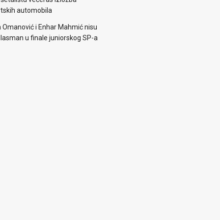
rtskih automobila
 Omanović i Enhar Mahmić nisu
i plasman u finale juniorskog SP-a