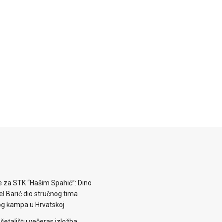
e za STK “Hašim Spahić”: Dino
jel Barić dio stručnog tima
og kampa u Hrvatskoj
šetalištu večeras izložba