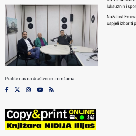
luksuznih i spo
Nažalost Emina
uspjeli izborit
Pratite nas na društvenim mrežama: