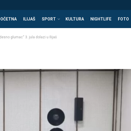
POČETNA
ILIJAŠ
SPORT
KULTURA
NIGHTLIFE
FOTO
esno glumac“ 3. jula dolazi u Ilijaš