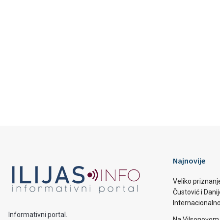
Najnovije
Veliko priznanj
Čustović i Dani
Internacionaln
Informativni portal.
Na Vilsonovom 