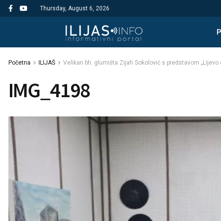
Thursday, August 6, 2026
Početna
ILIJAŠ
Velikan bh. glumišta Zijah Sokolović s predstavom „Lijevo d
IMG_4198