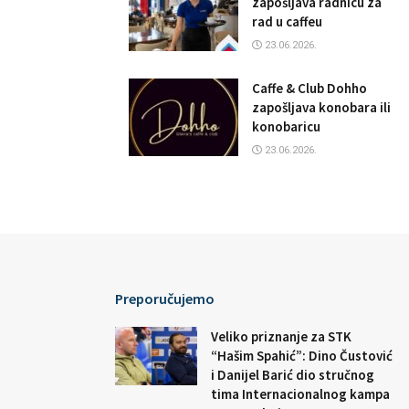
zapošljava radnicu za
rad u caffeu
23.06.2026.
Caffe & Club Dohho
zapošljava konobara ili
konobaricu
23.06.2026.
Preporučujemo
Veliko priznanje za STK
“Hašim Spahić”: Dino Čustović
i Danijel Barić dio stručnog
tima Internacionalnog kampa