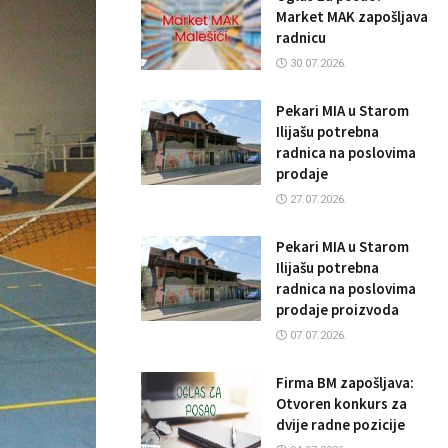
Market MAK zapošljava
radnicu
30.07.2026.
Pekari MIA u Starom
Ilijašu potrebna
radnica na poslovima
prodaje
27.07.2026.
Pekari MIA u Starom
Ilijašu potrebna
radnica na poslovima
prodaje proizvoda
07.07.2026.
Firma BM zapošljava:
Otvoren konkurs za
dvije radne pozicije