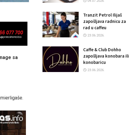
04.07.2026.
Tranzit Petrol Ilijaš
zapošljava radnicu za
rad u caffeu
23.06.2026.
Caffe & Club Dohho
zapošljava konobara ili
 snage sa
konobaricu
23.06.2026.
emierligaše.