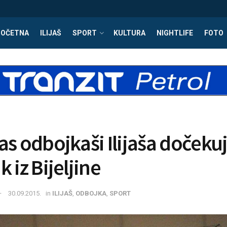
POČETNA
ILIJAŠ
SPORT
KULTURA
NIGHTLIFE
FOTO
as odbojkaši Ilijaša dočeku
 iz Bijeljine
30.09.2015.
in
ILIJAŠ
,
ODBOJKA
,
SPORT