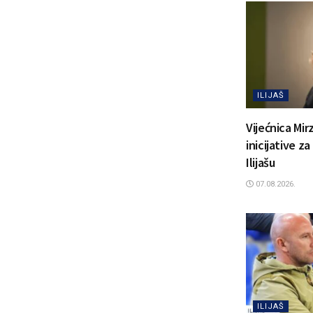
ILIJAŠ
Vijećnica Mir
inicijative z
Ilijašu
07.08.2026.
ILIJAŠ