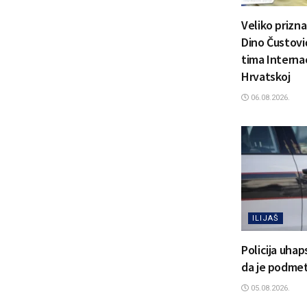
Veliko prizn
Dino Čustović
tima Interna
Hrvatskoj
06.08.2026.
ILIJAŠ
Policija uhap
da je podmetn
05.08.2026.