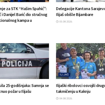
anje za STK “Hašim Spahić”:
Delegacije Kantona Sarajevo
 i Danijel Barić dio stručnog
Ilijaš obišle Bijambare
cionalnog kampa u
05.08.2026.
ILIJAŠ
sila 25-godišnjaka: Sumnja se
Ilijaški ribolovci osvojili dr
uo požar u Ilijašu
takmičenju u Kaknju
04.08.2026.