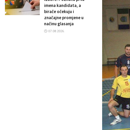
imena kandidata, a
birače očekuju i
značajne promjene u
načinu glasanja
07.08.2026.