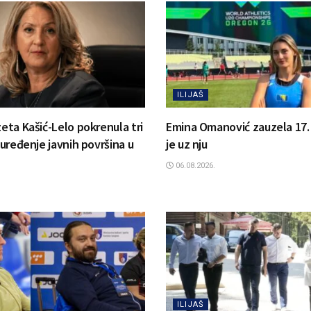
ILIJAŠ
zeta Kašić-Lelo pokrenula tri
Emina Omanović zauzela 17. m
a uređenje javnih površina u
je uz nju
06.08.2026.
ILIJAŠ