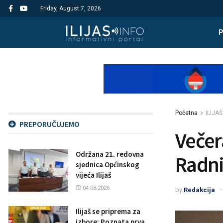
Friday, August 7, 2026
Početna
ILIJAŠ
PREPORUČUJEMO
Večer
Održana 21. redovna
Radnik
sjednica Općinskog
vijeća Ilijaš
04.08.2026.
by
Redakcija
Ilijaš se priprema za
izbore: Poznata prva