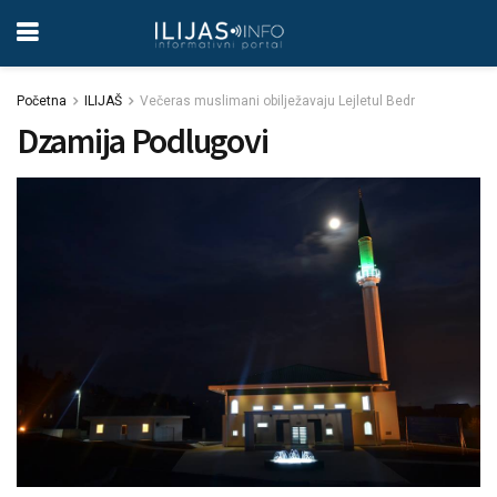
Početna
ILIJAŠ
Večeras muslimani obilježavaju Lejletul Bedr
Dzamija Podlugovi