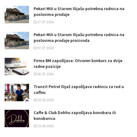
Pekari MIA u Starom Ilijašu potrebna radnica na
poslovima prodaje
27.07.2026.
Pekari MIA u Starom Ilijašu potrebna radnica na
poslovima prodaje proizvoda
07.07.2026.
Firma BM zapošljava: Otvoren konkurs za dvije
radne pozicije
04.07.2026.
Tranzit Petrol Ilijaš zapošljava radnicu za rad u
caffeu
23.06.2026.
Caffe & Club Dohho zapošljava konobara ili
konobaricu
23.06.2026.