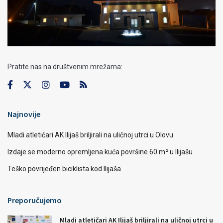
Pratite nas na društvenim mrežama:
Najnovije
Mladi atletičari AK Ilijaš briljirali na uličnoj utrci u Olovu
Izdaje se moderno opremljena kuća površine 60 m² u Ilijašu
Teško povrijeđen biciklista kod Ilijaša
Preporučujemo
Mladi atletičari AK Ilijaš briljirali na uličnoj utrci u