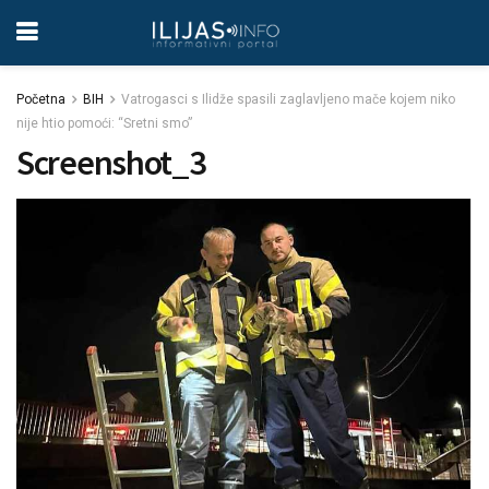
Početna
BIH
Vatrogasci s Ilidže spasili zaglavljeno mače kojem niko
nije htio pomoći: “Sretni smo”
Screenshot_3