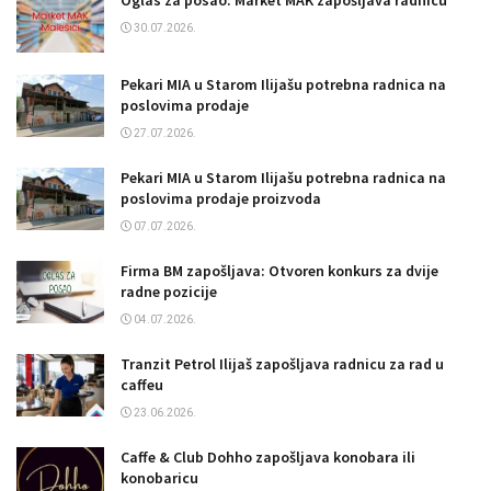
Oglas za posao: Market MAK zapošljava radnicu
30.07.2026.
Pekari MIA u Starom Ilijašu potrebna radnica na
poslovima prodaje
27.07.2026.
Pekari MIA u Starom Ilijašu potrebna radnica na
poslovima prodaje proizvoda
07.07.2026.
Firma BM zapošljava: Otvoren konkurs za dvije
radne pozicije
04.07.2026.
Tranzit Petrol Ilijaš zapošljava radnicu za rad u
caffeu
23.06.2026.
Caffe & Club Dohho zapošljava konobara ili
konobaricu