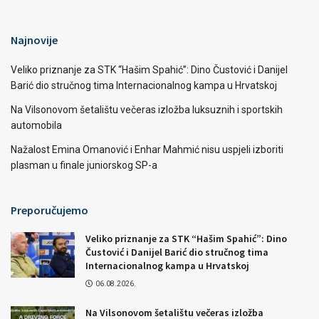
Najnovije
Veliko priznanje za STK “Hašim Spahić”: Dino Čustović i Danijel
Barić dio stručnog tima Internacionalnog kampa u Hrvatskoj
Na Vilsonovom šetalištu večeras izložba luksuznih i sportskih
automobila
Nažalost Emina Omanović i Enhar Mahmić nisu uspjeli izboriti
plasman u finale juniorskog SP-a
Preporučujemo
Veliko priznanje za STK “Hašim Spahić”: Dino
Čustović i Danijel Barić dio stručnog tima
Internacionalnog kampa u Hrvatskoj
06.08.2026.
Na Vilsonovom šetalištu večeras izložba