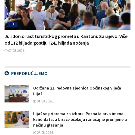
BIH
Juli donio rast turističkog prometa u Kantonu Sarajevo: Više
od 112 hiljada gostiju i 241 hiljada noćenja
07.08.2026.
PREPORUČUJEMO
Održana 21. redovna sjednica Općinskog vijeća
Ilijaš
04.08.2026.
Ilijaš se priprema za izbore: Poznata prva imena
kandidata, a birače očekuju i značajne promjene u
načinu glasanja
07.08.2026.