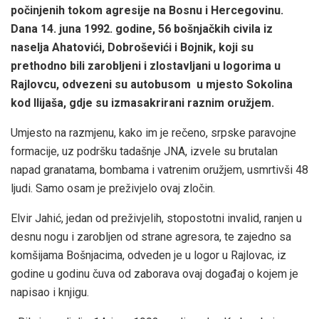
počinjenih tokom agresije na Bosnu i Hercegovinu.
Dana 14. juna 1992. godine, 56 bošnjačkih civila iz
naselja Ahatovići, Dobroševići i Bojnik, koji su
prethodno bili zarobljeni i zlostavljani u logorima u
Rajlovcu, odvezeni su autobusom u mjesto Sokolina
kod Ilijaša, gdje su izmasakrirani raznim oružjem.
Umjesto na razmjenu, kako im je rečeno, srpske paravojne
formacije, uz podršku tadašnje JNA, izvele su brutalan
napad granatama, bombama i vatrenim oružjem, usmrtivši 48
ljudi. Samo osam je preživjelo ovaj zločin.
Elvir Jahić, jedan od preživjelih, stopostotni invalid, ranjen u
desnu nogu i zarobljen od strane agresora, te zajedno sa
komšijama Bošnjacima, odveden je u logor u Rajlovac, iz
godine u godinu čuva od zaborava ovaj događaj o kojem je
napisao i knjigu.