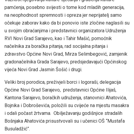
pamćenja, posebno svijesti o tome kod mladih generacija,
na neophodnost spremnosti i opreza jer neprijatelj samo
očekuje zaborav kako da bi ponovio iste zločine naglasili su
u svojim obraćanjima i predstavnici organizatora Udruženja
RVI Novi Grad Sarajevo, kao i Tahir Mašić, pomoćnik
načelnika za boračka pitanja, rad socijalna pitanja i
zdravstvo Općine Novi Grad, Mirza Selimbegović, zamjenik
gradonačelnika Grada Sarajevo, predsjedavajući Općinskog
vijeća Novi Grad Jasmin Šošić i drugi.
Veliki broj porodica, preživjeli borci i logoraši, delegacija
Općine Novi Grad Sarajevo, predstavnici Općine Ilijaš,
Kantona Sarajevo, boračkih udruženja, stanovnici Ahatovića,
Bojnika i Dobroševića, položili su cvijeće na mjestu masakra
i odali počast žrtvama. Obilježavanju godišnjice stradalih
Bošnjaka Ahatovića prisustvovali su i učenici OŠ “Mustafa
Busuladžić”.