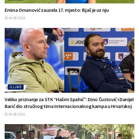
Emina Omanović zauzela 17. mjesto: Ilijaš je uz nju
06.08.2026.
ILIJAŠ
Veliko priznanje za STK “Hašim Spahić”: Dino Čustović i Danijel
Barić dio stručnog tima Internacionalnog kampa u Hrvatskoj
06.08.2026.