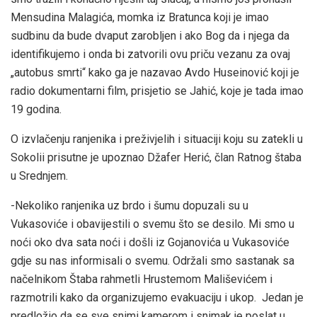
Mensudina Malagića, momka iz Bratunca koji je imao
sudbinu da bude dvaput zarobljen i ako Bog da i njega da
identifikujemo i onda bi zatvorili ovu priču vezanu za ovaj
„autobus smrti“ kako ga je nazavao Avdo Huseinović koji je
radio dokumentarni film, prisjetio se Jahić, koje je tada imao
19 godina.
O izvlačenju ranjenika i preživjelih i situaciji koju su zatekli u
Sokolii prisutne je upoznao Džafer Herić, član Ratnog štaba
u Srednjem.
-Nekoliko ranjenika uz brdo i šumu dopuzali su u
Vukasoviće i obavijestili o svemu što se desilo. Mi smo u
noći oko dva sata noći i došli iz Gojanovića u Vukasoviće
gdje su nas informisali o svemu. Održali smo sastanak sa
načelnikom Štaba rahmetli Hrustemom Mališevićem i
razmotrili kako da organizujemo evakuaciju i ukop. Jedan je
predložio da se sve snimi kamerom i snimak je poslat u