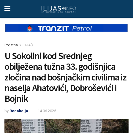
Početna
ILIJAŠ
U Sokolini kod Srednjeg
obilježena tužna 33. godišnjica
zločina nad bošnjačkim civilima iz
naselja Ahatovići, Dobroševići i
Bojnik
by
Redakcija
14.06.2025.