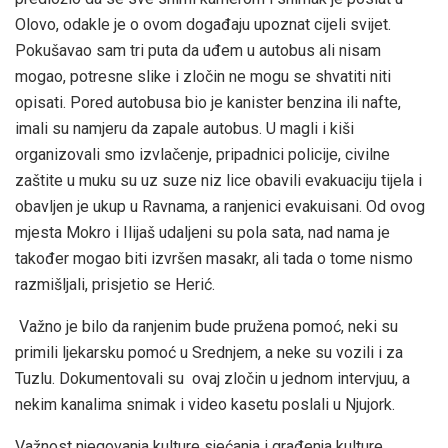
Olovo, odakle je o ovom događaju upoznat cijeli svijet.
Pokušavao sam tri puta da uđem u autobus ali nisam
mogao, potresne slike i zločin ne mogu se shvatiti niti
opisati. Pored autobusa bio je kanister benzina ili nafte,
imali su namjeru da zapale autobus. U magli i kiši
organizovali smo izvlačenje, pripadnici policije, civilne
zaštite u muku su uz suze niz lice obavili evakuaciju tijela i
obavljen je ukup u Ravnama, a ranjenici evakuisani. Od ovog
mjesta Mokro i Ilijaš udaljeni su pola sata, nad nama je
također mogao biti izvršen masakr, ali tada o tome nismo
razmišljali, prisjetio se Herić.
Važno je bilo da ranjenim bude pružena pomoć, neki su
primili ljekarsku pomoć u Srednjem, a neke su vozili i za
Tuzlu. Dokumentovali su ovaj zločin u jednom intervjuu, a
nekim kanalima snimak i video kasetu poslali u Njujork.
Važnost njegovanja kulture sjećanja i građenja kulture