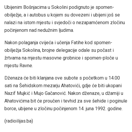
Ubijenim Bošnjacima u Sokolini podignuto je spomen-
obilježje, a i autobus u kojem su dovezeni i ubijeni još se
nalazi na istom mjestu i svjedoči o nezapamćenom zločinu
počinjenom nad nedužnim ljudima.
Nakon polaganja cvijeća i učenja Fatihe kod spomen-
obilježja Sokolina, brojne delegacije odale su počast i
žrtvama na mjestu masovne grobnice i spomen-ploče u
mjestu Ravne.
Dženaza će biti klanjana ove subote s početkom u 14.00
sati na Šehidskom mezarju Ahatovići, gdje će biti ukopani
Nazif Mujkić i Mujo Gačanović. Nakon dženaze, u džamiji u
Ahatovićima bit će proučen i tevhid za sve šehide i poginule
borce, ubijene u zločinu počinjenom 14. juna 1992. godine.
(radioilijas.ba)