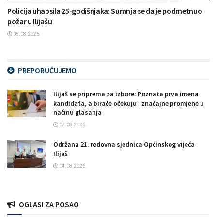
Policija uhapsila 25-godišnjaka: Sumnja se da je podmetnuo
požar u Ilijašu
05.08.2026.
PREPORUČUJEMO
Ilijaš se priprema za izbore: Poznata prva imena
kandidata, a birače očekuju i značajne promjene u
načinu glasanja
07.08.2026.
Održana 21. redovna sjednica Općinskog vijeća
Ilijaš
04.08.2026.
OGLASI ZA POSAO