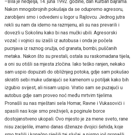
–Bila je nedjelja, 14. juna 1992. godine, dan Kurban bajrama.
Nakon mnogobrojnih pokušaja da se odupremo agresoru,
zarobljeni smo i odvedeni u logor u Rajlovcu. Jednog jutra
rekli su nam da idemo na razmjenu, ali su nas prevarili i
dovezli u Sokolinu kako bi nas mučki ubili. Agresorski
vozač i vojnici su izašli iz autobusa i onda je počela
pucnjava iz raznog oružja, od granata, bombi, puščanih
metaka.. Nakon što su prestali, ostala su raskomadana tijela,
a oni su otišli sa mjesta zločina. Iako teško ranjen, nekako
sam uspio dopuzati do obližnjeg potoka, gdje sam pokušao
skratiti sebi muke udarajući se kamenom u potiljak kako bih
izgubio svijest, ali nisam uspio. Vratio sam se puzajući u
autobus gdje sam proveo noć među mrtvim tijelima.
Pronašli su nas mještani sela Homar, Ravne i Vukasovići i
spasili nas koje smo preživjeli, a poginule borce
dostojanstveno ukopali. Ovo mjesto je za mene sveto, rane
nisu zacijelile, imamo danas dženaze dvojici šehida, koje
smo tražili i konačno riješili taj slučaj, a nismo još pronašli