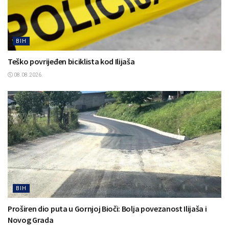
BIH
Teško povrijeđen biciklista kod Ilijaša
08.08.2026.
BIH
Proširen dio puta u Gornjoj Bioči: Bolja povezanost Ilijaša i
Novog Grada