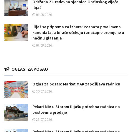
Održana 21. redovna sjednica Općinskog vijeća
Ilijaš
04.08.2026.
Ilijaš se priprema za izbore: Poznata prva imena
kandidata, a birače očekuju i značajne promjene u
načinu glasanja
07.08.2026.
OGLASI ZA POSAO
Oglas za posao: Market MAK zapošljava radnicu
30.07.2026.
Pekari MIA u Starom Ilijašu potrebna radnica na
poslovima prodaje
27.07.2026.
Pekari MIA u Starom Ilijašu potrebna radnica na