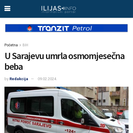
Početna
BIH
U Sarajevu umrla osmomjesečna
beba
by
Redakcija
09.02.2024.