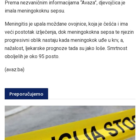
Prema nezvaničnim informacijama “Avaza”, djevojčica je
imala meningokoknu sepsu.
Meningitis je upala moždane ovojnice, koja je češća i ima
veći postotak izlječenja, dok meningokokna sepsa te njezin
progresivni oblik nastaju kada meningokok uđe u krv, a,
nažalost, ljekarske prognoze tada su jako loše. Smrtnost
oboljelih je oko 95 posto.
(avaz.ba)
Preporučujemo