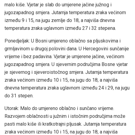
malo kiše. Vjetar je slab do umjerene jačine južnog i
jugozapadnog smjera. Jutarnja temperatura zraka većinom
između 9 i 15, na jugu zemlje do 18, a najviša dnevna
temperatura zraka uglavnom između 27 i 32 stepena.
Ponedjeljak: U Bosni umjereno oblačno sa pljuskovima i
grmljavinom u drugoj polovini dana. U Hercegovini sunčanije
vrijeme i bez padavina. Vjetar je umjerene jačine, većinom
jugozapadnog smjera. U sjevernim područjima Bosne vjetar
je sjevernog i sjeveroistočnog smjera. Jutarnja temperatura
zraka većinom između 10 i 15, na jugu do 18, a najviša
dnevna temperatura zraka uglavnom između 24 i 29, na jugu
do 31 stepen.
Utorak: Malo do umjereno oblačno i sunčano vrijeme.
Razvojem oblačnosti u južnim i istočnim područjima može
pasti malo kiše ili kratkotrajni pljusak. Jutarnja temperatura
zraka većinom između 10 i 15, na jugu do 18, a najviša