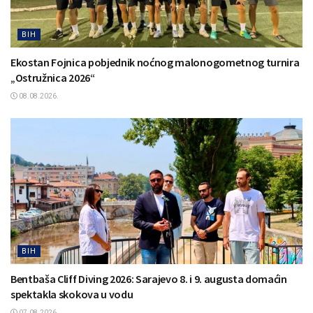
BIH
Ekostan Fojnica pobjednik noćnog malonogometnog turnira
„Ostružnica 2026“
08.08.2026.
BIH
Bentbaša Cliff Diving 2026: Sarajevo 8. i 9. augusta domaćin
spektakla skokova u vodu
07.08.2026.