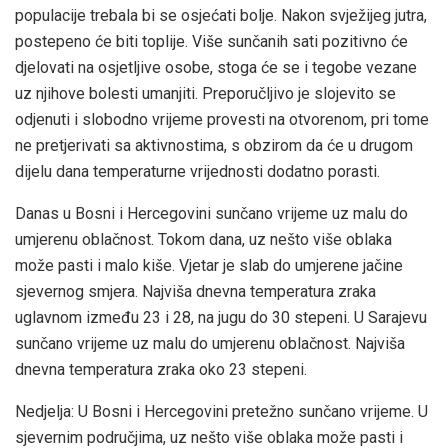
populacije trebala bi se osjećati bolje. Nakon svježijeg jutra,
postepeno će biti toplije. Više sunčanih sati pozitivno će
djelovati na osjetljive osobe, stoga će se i tegobe vezane
uz njihove bolesti umanjiti. Preporučljivo je slojevito se
odjenuti i slobodno vrijeme provesti na otvorenom, pri tome
ne pretjerivati sa aktivnostima, s obzirom da će u drugom
dijelu dana temperaturne vrijednosti dodatno porasti.
Danas u Bosni i Hercegovini sunčano vrijeme uz malu do
umjerenu oblačnost. Tokom dana, uz nešto više oblaka
može pasti i malo kiše. Vjetar je slab do umjerene jačine
sjevernog smjera. Najviša dnevna temperatura zraka
uglavnom između 23 i 28, na jugu do 30 stepeni. U Sarajevu
sunčano vrijeme uz malu do umjerenu oblačnost. Najviša
dnevna temperatura zraka oko 23 stepeni.
Nedjelja: U Bosni i Hercegovini pretežno sunčano vrijeme. U
sjevernim područjima, uz nešto više oblaka može pasti i