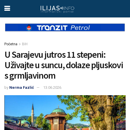
Početna
BIH
U Sarajevu jutros 11 stepeni:
Uživajte u suncu, dolaze pljuskovi
s grmljavinom
by
Nerma Fazlić
13.06.2026.