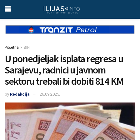
Početna
BIH
U ponedjeljak isplata regresa u
Sarajevu, radnici u javnom
sektoru trebali bi dobiti 814 KM
by
Redakcija
26.09.2025.