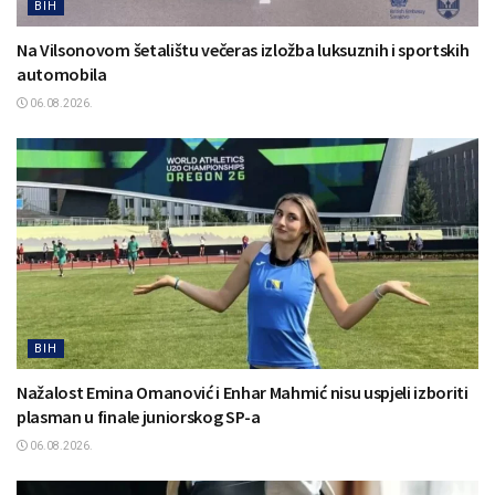
BIH
Na Vilsonovom šetalištu večeras izložba luksuznih i sportskih
automobila
06.08.2026.
BIH
Nažalost Emina Omanović i Enhar Mahmić nisu uspjeli izboriti
plasman u finale juniorskog SP-a
06.08.2026.