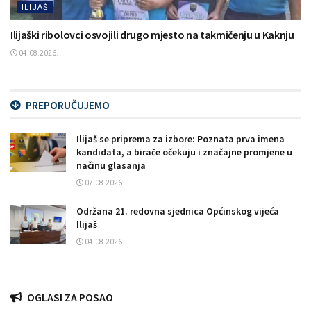
ILIJAŠ
Ilijaški ribolovci osvojili drugo mjesto na takmičenju u Kaknju
04.08.2026.
PREPORUČUJEMO
Ilijaš se priprema za izbore: Poznata prva imena
kandidata, a birače očekuju i značajne promjene u
načinu glasanja
07.08.2026.
Održana 21. redovna sjednica Općinskog vijeća
Ilijaš
04.08.2026.
OGLASI ZA POSAO