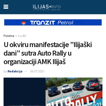
Početna
ILIJAŠ
U okviru manifestacije ”Ilijaški
dani” sutra Auto Rally u
organizaciji AMK Ilijaš
by
Redakcija
03.07.2021.