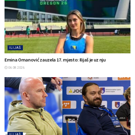
ILIJAŠ
Emina Omanović zauzela 17. mjesto: Ilijaš je uz nju
06.08.2026.
ILIJAŠ