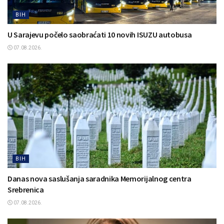
BIH
U Sarajevu počelo saobraćati 10 novih ISUZU autobusa
07.08.2026.
BIH
Danas nova saslušanja saradnika Memorijalnog centra
Srebrenica
07.08.2026.