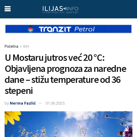
Početna
BIH
U Mostaru jutros već 20 °C:
Objavljena prognoza za naredne
dane – stižu temperature od 36
stepeni
by
Nerma Fazlić
01.06.2025.