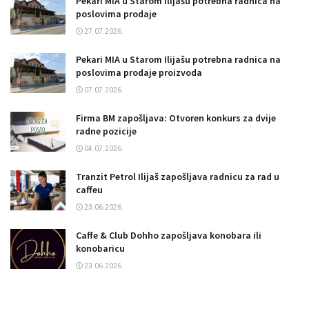
Pekari MIA u Starom Ilijašu potrebna radnica na
poslovima prodaje
27.07.2026.
Pekari MIA u Starom Ilijašu potrebna radnica na
poslovima prodaje proizvoda
07.07.2026.
Firma BM zapošljava: Otvoren konkurs za dvije
radne pozicije
04.07.2026.
Tranzit Petrol Ilijaš zapošljava radnicu za rad u
caffeu
23.06.2026.
Caffe & Club Dohho zapošljava konobara ili
konobaricu
23.06.2026.