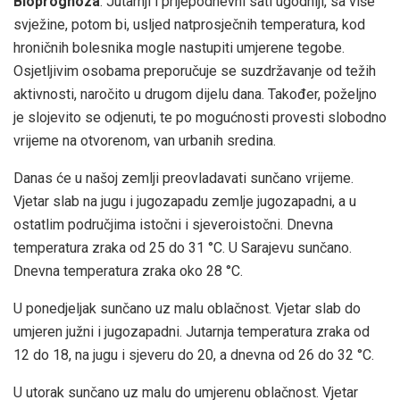
Bioprognoza
: Jutarnji i prijepodnevni sati ugodniji, sa više
svježine, potom bi, usljed natprosječnih temperatura, kod
hroničnih bolesnika mogle nastupiti umjerene tegobe.
Osjetljivim osobama preporučuje se suzdržavanje od težih
aktivnosti, naročito u drugom dijelu dana. Također, poželjno
je slojevito se odjenuti, te po mogućnosti provesti slobodno
vrijeme na otvorenom, van urbanih sredina.
Danas će u našoj zemlji preovladavati sunčano vrijeme.
Vjetar slab na jugu i jugozapadu zemlje jugozapadni, a u
ostatlim područjima istočni i sjeveroistočni. Dnevna
temperatura zraka od 25 do 31 °C. U Sarajevu sunčano.
Dnevna temperatura zraka oko 28 °C.
U ponedjeljak sunčano uz malu oblačnost. Vjetar slab do
umjeren južni i jugozapadni. Jutarnja temperatura zraka od
12 do 18, na jugu i sjeveru do 20, a dnevna od 26 do 32 °C.
U utorak sunčano uz malu do umjerenu oblačnost. Vjetar