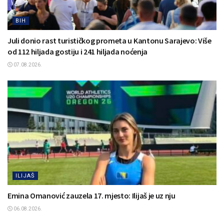
BIH
Juli donio rast turističkog prometa u Kantonu Sarajevo: Više
od 112 hiljada gostiju i 241 hiljada noćenja
07.08.2026.
ILIJAŠ
Emina Omanović zauzela 17. mjesto: Ilijaš je uz nju
06.08.2026.