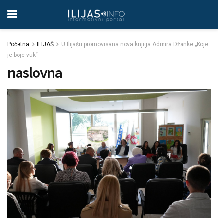
Početna
ILIJAŠ
U Ilijašu promovisana nova knjiga Admira Džanke „Koje
je boje vuk“
naslovna