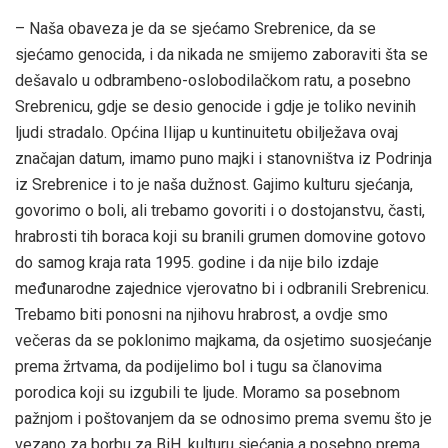
– Naša obaveza je da se sjećamo Srebrenice, da se
sjećamo genocida, i da nikada ne smijemo zaboraviti šta se
dešavalo u odbrambeno-oslobodilačkom ratu, a posebno
Srebrenicu, gdje se desio genocide i gdje je toliko nevinih
ljudi stradalo. Općina Ilijap u kuntinuitetu obilježava ovaj
značajan datum, imamo puno majki i stanovništva iz Podrinja
iz Srebrenice i to je naša dužnost. Gajimo kulturu sjećanja,
govorimo o boli, ali trebamo govoriti i o dostojanstvu, časti,
hrabrosti tih boraca koji su branili grumen domovine gotovo
do samog kraja rata 1995. godine i da nije bilo izdaje
međunarodne zajednice vjerovatno bi i odbranili Srebrenicu.
Trebamo biti ponosni na njihovu hrabrost, a ovdje smo
večeras da se poklonimo majkama, da osjetimo suosjećanje
prema žrtvama, da podijelimo bol i tugu sa članovima
porodica koji su izgubili te ljude. Moramo sa posebnom
pažnjom i poštovanjem da se odnosimo prema svemu što je
vezano za borbu za BiH, kulturu sjećanja a posebno prema