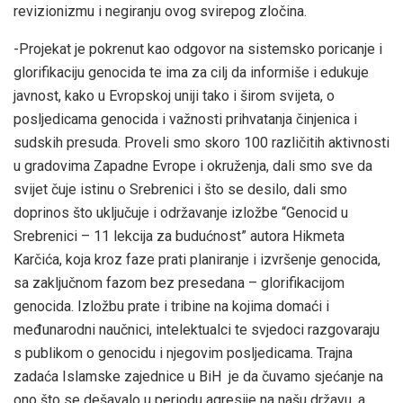
revizionizmu i negiranju ovog svirepog zločina.
-Projekat je pokrenut kao odgovor na sistemsko poricanje i
glorifikaciju genocida te ima za cilj da informiše i edukuje
javnost, kako u Evropskoj uniji tako i širom svijeta, o
posljedicama genocida i važnosti prihvatanja činjenica i
sudskih presuda. Proveli smo skoro 100 različitih aktivnosti
u gradovima Zapadne Evrope i okruženja, dali smo sve da
svijet čuje istinu o Srebrenici i što se desilo, dali smo
doprinos što uključuje i održavanje izložbe “Genocid u
Srebrenici – 11 lekcija za budućnost” autora Hikmeta
Karčića, koja kroz faze prati planiranje i izvršenje genocida,
sa zaključnom fazom bez presedana – glorifikacijom
genocida. Izložbu prate i tribine na kojima domaći i
međunarodni naučnici, intelektualci te svjedoci razgovaraju
s publikom o genocidu i njegovim posljedicama. Trajna
zadaća Islamske zajednice u BiH je da čuvamo sjećanje na
ono što se dešavalo u periodu agresije na našu državu, a