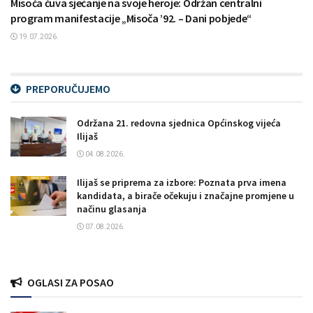
Misoča čuva sjećanje na svoje heroje: Održan centralni
program manifestacije „Misoča ’92. – Dani pobjede“
19.07.2026.
PREPORUČUJEMO
Održana 21. redovna sjednica Općinskog vijeća
Ilijaš
04.08.2026.
Ilijaš se priprema za izbore: Poznata prva imena
kandidata, a birače očekuju i značajne promjene u
načinu glasanja
07.08.2026.
OGLASI ZA POSAO