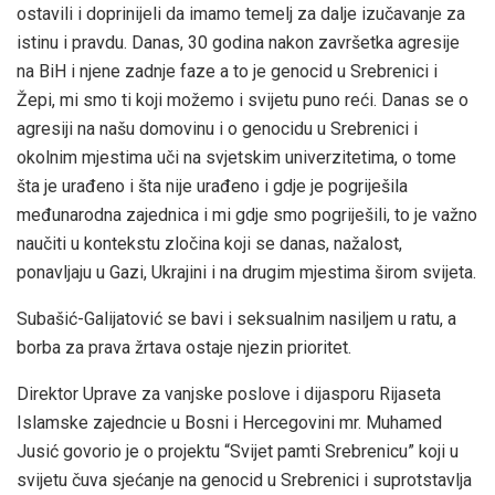
ostavili i doprinijeli da imamo temelj za dalje izučavanje za
istinu i pravdu. Danas, 30 godina nakon završetka agresije
na BiH i njene zadnje faze a to je genocid u Srebrenici i
Žepi, mi smo ti koji možemo i svijetu puno reći. Danas se o
agresiji na našu domovinu i o genocidu u Srebrenici i
okolnim mjestima uči na svjetskim univerzitetima, o tome
šta je urađeno i šta nije urađeno i gdje je pogriješila
međunarodna zajednica i mi gdje smo pogriješili, to je važno
naučiti u kontekstu zločina koji se danas, nažalost,
ponavljaju u Gazi, Ukrajini i na drugim mjestima širom svijeta.
Subašić-Galijatović se bavi i seksualnim nasiljem u ratu, a
borba za prava žrtava ostaje njezin prioritet.
Direktor Uprave za vanjske poslove i dijasporu Rijaseta
Islamske zajedncie u Bosni i Hercegovini mr. Muhamed
Jusić govorio je o projektu “Svijet pamti Srebrenicu” koji u
svijetu čuva sjećanje na genocid u Srebrenici i suprotstavlja