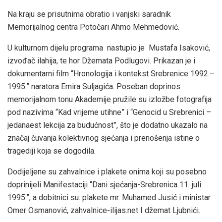
Na kraju se prisutnima obratio i vanjski saradnik
Memorijalnog centra Potočari Ahmo Mehmedović.
U kulturnom dijelu programa nastupio je Mustafa Isaković,
izvođač ilahija, te hor Džemata Podlugovi. Prikazan je i
dokumentarni film “Hronologija i kontekst Srebrenice 1992.–
1995.” naratora Emira Suljagića. Poseban doprinos
memorijalnom tonu Akademije pružile su izložbe fotografija
pod nazivima “Kad vrijeme utihne” i “Genocid u Srebrenici –
jedanaest lekcija za budućnost”, što je dodatno ukazalo na
značaj čuvanja kolektivnog sjećanja i prenošenja istine o
tragediji koja se dogodila.
Dodijeljene su zahvalnice i plakete onima koji su posebno
doprinijeli Manifestaciji “Dani sjećanja-Srebrenica 11. juli
1995.”, a dobitnici su: plakete mr. Muhamed Jusić i ministar
Omer Osmanović, zahvalnice-ilijas.net I džemat Ljubnići.