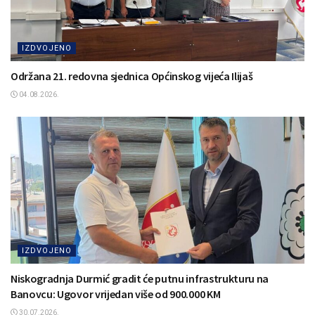
IZDVOJENO
Održana 21. redovna sjednica Općinskog vijeća Ilijaš
04.08.2026.
IZDVOJENO
Niskogradnja Durmić gradit će putnu infrastrukturu na
Banovcu: Ugovor vrijedan više od 900.000 KM
30.07.2026.