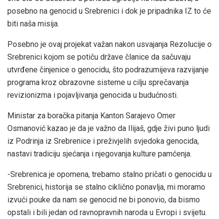
posebno na genocid u Srebrenici i dok je pripadnika IZ to će
biti naša misija.
Posebno je ovaj projekat važan nakon usvajanja Rezolucije o
Srebrenici kojom se potiču države članice da sačuvaju
utvrđene činjenice o genocidu, što podrazumijeva razvijanje
programa kroz obrazovne sisteme u cilju sprečavanja
revizionizma i pojavljivanja genocida u budućnosti.
Ministar za boračka pitanja Kanton Sarajevo Omer
Osmanović kazao je da je važno da Ilijaš, gdje živi puno ljudi
iz Podrinja iz Srebrenice i preživjelih svjedoka genocida,
nastavi tradiciju sjećanja i njegovanja kulture pamćenja.
-Srebrenica je opomena, trebamo stalno pričati o genocidu u
Srebrenici, historija se stalno ciklično ponavlja, mi moramo
izvući pouke da nam se genocid ne bi ponovio, da bismo
opstali i bili jedan od ravnopravnih naroda u Evropi i svijetu.