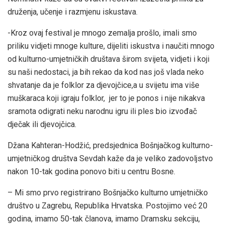
druženja, učenje i razmjenu iskustava.
-Kroz ovaj festival je mnogo zemalja prošlo, imali smo
priliku vidjeti mnoge kulture, dijeliti iskustva i naučiti mnogo
od kulturno-umjetničkih društava širom svijeta, vidjeti i koji
su naši nedostaci, ja bih rekao da kod nas još vlada neko
shvatanje da je folklor za djevojčice,a u svijetu ima više
muškaraca koji igraju folklor, jer to je ponos i nije nikakva
sramota odigrati neku narodnu igru ili ples bio izvođač
dječak ili djevojčica.
Džana Kahteran-Hodžić, predsjednica Bošnjačkog kulturno-
umjetničkog društva Sevdah kaže da je veliko zadovoljstvo
nakon 10-tak godina ponovo biti u centru Bosne.
– Mi smo prvo registrirano Bošnjačko kulturno umjetničko
društvo u Zagrebu, Republika Hrvatska. Postojimo već 20
godina, imamo 50-tak članova, imamo Dramsku sekciju,