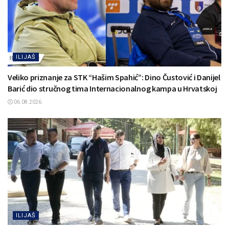
ILIJAŠ
Veliko priznanje za STK “Hašim Spahić”: Dino Čustović i Danijel
Barić dio stručnog tima Internacionalnog kampa u Hrvatskoj
06.08.2026.
ILIJAŠ