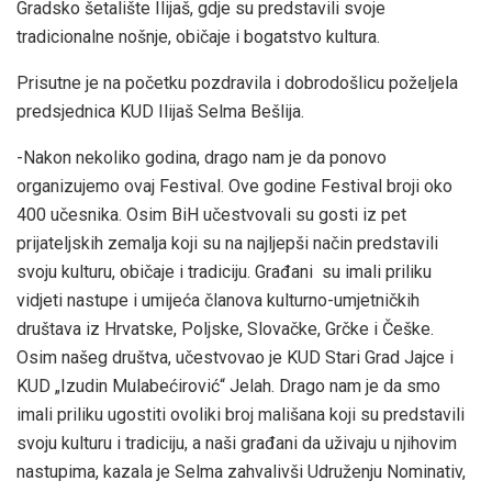
Gradsko šetalište Ilijaš, gdje su predstavili svoje
tradicionalne nošnje, običaje i bogatstvo kultura.
Prisutne je na početku pozdravila i dobrodošlicu poželjela
predsjednica KUD Ilijaš Selma Bešlija.
-Nakon nekoliko godina, drago nam je da ponovo
organizujemo ovaj Festival. Ove godine Festival broji oko
400 učesnika. Osim BiH učestvovali su gosti iz pet
prijateljskih zemalja koji su na najljepši način predstavili
svoju kulturu, običaje i tradiciju. Građani su imali priliku
vidjeti nastupe i umijeća članova kulturno-umjetničkih
društava iz Hrvatske, Poljske, Slovačke, Grčke i Češke.
Osim našeg društva, učestvovao je KUD Stari Grad Jajce i
KUD „Izudin Mulabećirović“ Jelah. Drago nam je da smo
imali priliku ugostiti ovoliki broj mališana koji su predstavili
svoju kulturu i tradiciju, a naši građani da uživaju u njihovim
nastupima, kazala je Selma zahvalivši Udruženju Nominativ,