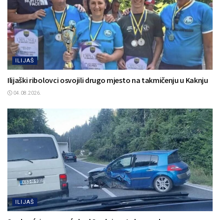
ILIJAŠ
Ilijaški ribolovci osvojili drugo mjesto na takmičenju u Kaknju
04.08.2026.
ILIJAŠ