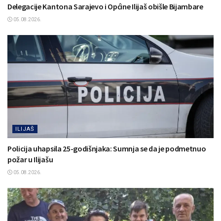
Delegacije Kantona Sarajevo i Općine Ilijaš obišle Bijambare
05.08.2026.
ILIJAŠ
Policija uhapsila 25-godišnjaka: Sumnja se da je podmetnuo
požar u Ilijašu
05.08.2026.