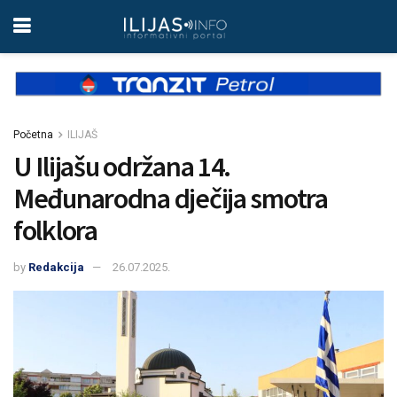
Početna
ILIJAŠ
U Ilijašu održana 14.
Međunarodna dječija smotra
folklora
by
Redakcija
26.07.2025.