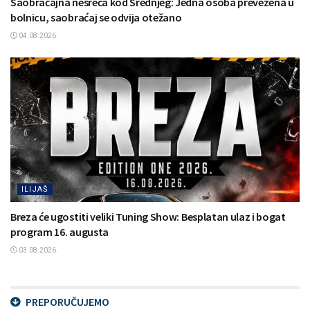
Saobraćajna nesreća kod Srednjeg: Jedna osoba prevezena u
bolnicu, saobraćaj se odvija otežano
04.08.2026.
ILIJAŠ
Breza će ugostiti veliki Tuning Show: Besplatan ulaz i bogat
program 16. augusta
03.08.2026.
PREPORUČUJEMO