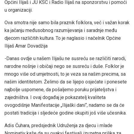
Općini Ilijaš i JU KSC i Radio Ilijaš na sponzorstvu i pomoći
u organizaciji.
Ova smotra nije samo bila praznik folklora, već i važan korak
ka jačanju međusobnog razumijevanja i saradnje među
djecom različitih kultura. To je naglasio i načelnik Općine
Ilijaš Amar Dovadžija
-Danas ovdje u našem Ilijašu ne susreću se različiti narodi,
narodne nošnje i običaji nego se susreću i duše. Folklor je
mnogo više od umjetnosti, to je veza sa našim precima, sa
našim identitetom. Želimo da se lijepo osjećate i ponesete
najbolje uspomene, da pošaljemo poruku prijateljstva i
zajedništva. I ovaj događaj je pokazatelj kvaliteta
ovogodišnje Manifestacije „Ilijaški dani“, nadamo se da će
postati tradicija i sljedeće godine okupiti još više učesnika.
Adis Ćuhara, predsjednik Udruženja za djecu i mlade
Nominativ kaže da su ovakvi festivali izuzetna prilika za