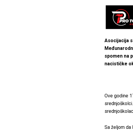
Asocijacija 
Međunarodni 
spomen na pr
nacističke o
Ove godine 17
srednjoškolci.
srednjoškolaca
Sa željom da 