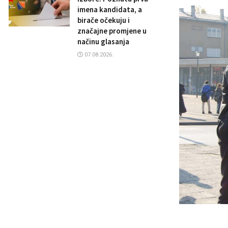
imena kandidata, a
birače očekuju i
značajne promjene u
načinu glasanja
07.08.2026.