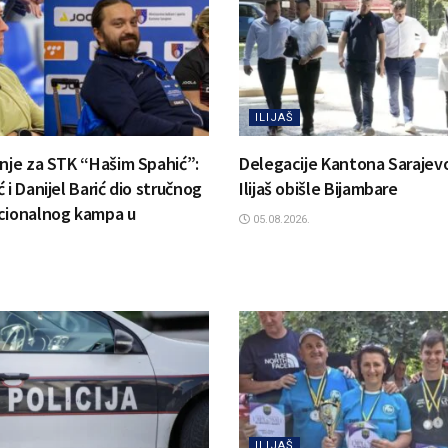
ILIJAŠ
anje za STK “Hašim Spahić”:
Delegacije Kantona Sarajevo
 i Danijel Barić dio stručnog
Ilijaš obišle Bijambare
cionalnog kampa u
05.08.2026.
ILIJAŠ