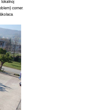
 lokalnoj
roblem) corner.
oškolaca.