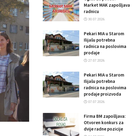
Market MAK zapošljava
radnicu
30.07.2026.
Pekari MIA u Starom
Ilijašu potrebna
radnica na poslovima
prodaje
27.07.2026.
Pekari MIA u Starom
Ilijašu potrebna
radnica na poslovima
prodaje proizvoda
07.07.2026.
Firma BM zapošljava:
Otvoren konkurs za
dvije radne pozicije