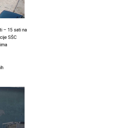
ti – 15 sati na
kcije SŠC
mima
ih