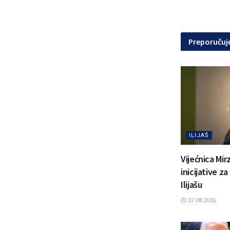
Preporuču
ILIJAŠ
Vijećnica Mir
inicijative z
Ilijašu
07.08.2026.