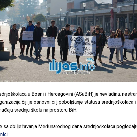
rednjoškolaca u Bosni i Hercegovini (ASuBiH) je nevladina, nestra
ganizacija čiji je osnovni cilj poboljšanje statusa srednjoškolaca i
hađaju srednju školu na prostoru BiH.
je sa obilježavanja Međunarodnog dana srednjoškolaca pogledajt
nici
.