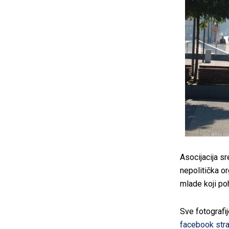
Asocijacija s
nepolitička or
mlade koji po
Sve fotografi
facebook stra