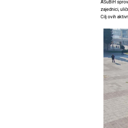
ASuBiH sprovo
zajednici, uli
Cilj ovih akti