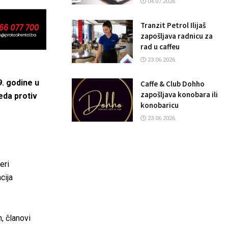
04.07.2026.
Tranzit Petrol Ilijaš
zapošljava radnicu za
rad u caffeu
23.06.2026.
. godine u
Caffe & Club Dohho
zapošljava konobara ili
eda protiv
konobaricu
23.06.2026.
eri
cija
, članovi