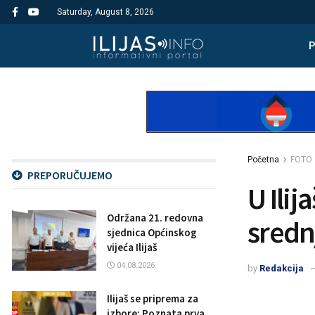
Saturday, August 8, 2026
Početna
FOTO
PREPORUČUJEMO
U Ili
Održana 21. redovna
sredn
sjednica Općinskog
vijeća Ilijaš
04.08.2026.
by
Redakcija
Ilijaš se priprema za
izbore: Poznata prva