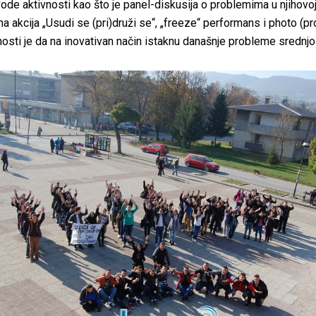
de aktivnosti kao što je panel-diskusija o problemima u njihovoj
čna akcija „Usudi se (pri)druži se“, „freeze“ performans i photo (p
vnosti je da na inovativan način istaknu današnje probleme srednj