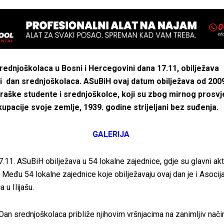
srednjoškolaca u Bosni i Hercegovini dana 17.11, obilježava
dan srednjoškolaca. ASuBiH ovaj datum obilježava od 2009
aške studente i srednjoškolce, koji su zbog mirnog prosvj
kupacije svoje zemlje, 1939. godine strijeljani bez suđenja.
GALERIJA
.11. ASuBiH obilježava u 54 lokalne zajednice, gdje su glavni akt
 Među 54 lokalne zajednice koje obilježavaju ovaj dan je i Asocija
 u Ilijašu.
Dan srednjoškolaca približe njihovim vršnjacima na zanimljiv način