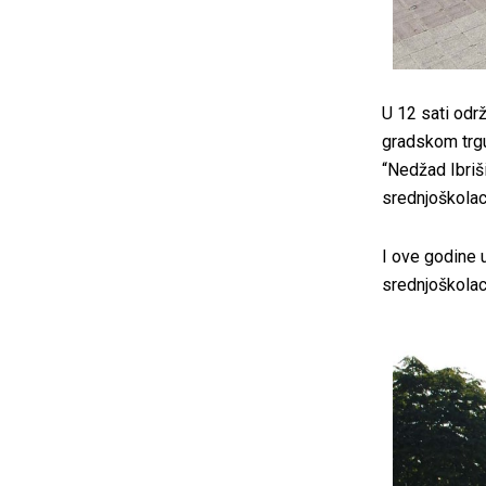
U 12 sati održ
gradskom trgu 
“Nedžad Ibriš
srednjoškolac
I ove godine u
srednjoškolac