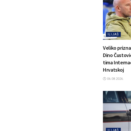
ILIJAŠ
Veliko prizn
Dino Čustović
tima Interna
Hrvatskoj
06.08.2026.
ILIJAŠ