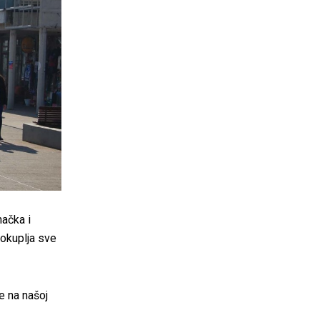
načka i
 okuplja sve
e na našoj