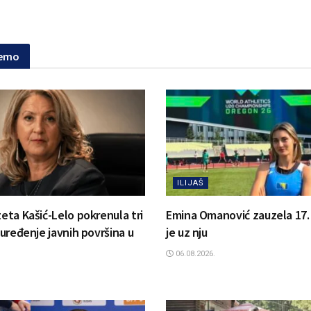
jemo
ILIJAŠ
zeta Kašić-Lelo pokrenula tri
Emina Omanović zauzela 17. m
a uređenje javnih površina u
je uz nju
06.08.2026.