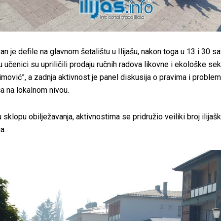
an je defile na glavnom šetalištu u Ilijašu, nakon toga u 13 i 30 sa
učenici su upriličili prodaju ručnih radova likovne i ekološke se
imović”, a zadnja aktivnost je panel diskusija o pravima i proble
a na lokalnom nivou.
 sklopu obilježavanja, aktivnostima se pridružio veiliki broj ilijašk
a.