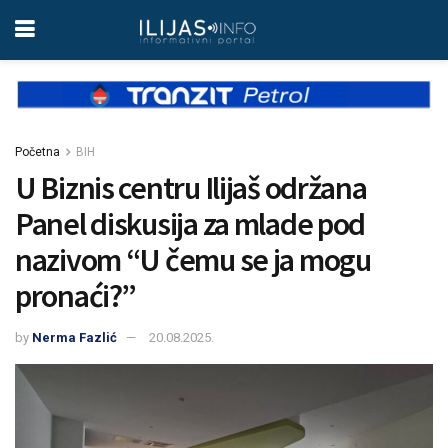
Početna
BIH
U Biznis centru Ilijaš održana
Panel diskusija za mlade pod
nazivom “U čemu se ja mogu
pronaći?”
by
Nerma Fazlić
20.08.2025.