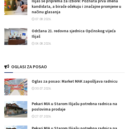
Ilijaš se priprema za izbore: Poznata prva imena
kandidata, a birače očekuju i značajne promjene u
načinu glasanja
07.08.2026.
Održana 21. redovna sjednica Općinskog vijeća
Ilijaš
04.08.2026.
OGLASI ZA POSAO
Oglas za posao: Market MAK zapošljava radnicu
30.07.2026.
Pekari MIA u Starom Ilijašu potrebna radnica na
poslovima prodaje
27.07.2026.
Pekari MIA u Starom Ilijašu potrebna radnica na