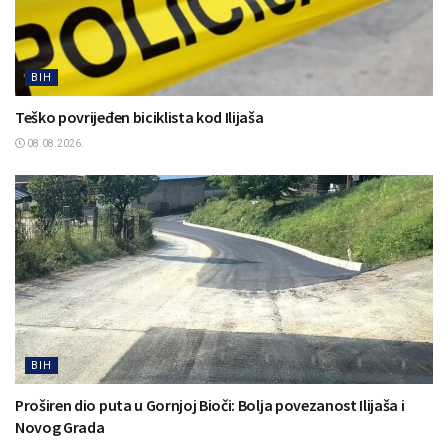
BIH
Teško povrijeđen biciklista kod Ilijaša
08.08.2026.
BIH
Proširen dio puta u Gornjoj Bioči: Bolja povezanost Ilijaša i
Novog Grada