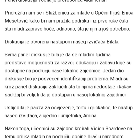
Pridružila nam se i Službenica za mlade u Općini Ilijaš, Enisa
Mešetović, kako bi nam pružila podršku i iz prve ruke čula
šta mladi zapravo hoće, odnosno, šta je njima još potrebno.
Diskusija je otvorena nastupom našeg izviđača Bilala.
Svrha panel diskusije bila je da se mladim ljudima
predstave mogućnosti za razvoj, edukaciju i zabavu koje su
dostupne na području naše lokalne zajednice. Jedan dio
diskusije bio je posvećen identifikaciji problema. Mladi su
kroz panel diskusiju zaključili šta to njima nedostaje i kakav
sadržaj bi voljeli da je dostupan u našoj lokalnoj zajednici.
Uslijedila je pauza za osvježenje, tortu i grickalice, te nastup
našeg izviđača, a ujedno i umjetnika, Amina.
Nakon toga, učesnici su zajedno kreirali Vision Boardove na
temu prilika mladih na području općine Ilijaš u narednom