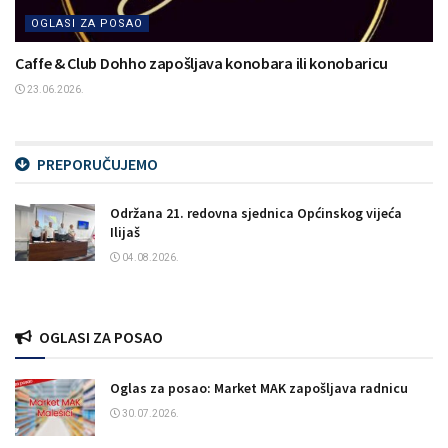
OGLASI ZA POSAO
Caffe & Club Dohho zapošljava konobara ili konobaricu
23.06.2026.
PREPORUČUJEMO
Održana 21. redovna sjednica Općinskog vijeća
Ilijaš
04.08.2026.
OGLASI ZA POSAO
Oglas za posao: Market MAK zapošljava radnicu
30.07.2026.