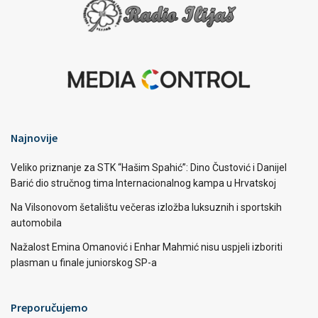
Najnovije
Veliko priznanje za STK “Hašim Spahić”: Dino Čustović i Danijel
Barić dio stručnog tima Internacionalnog kampa u Hrvatskoj
Na Vilsonovom šetalištu večeras izložba luksuznih i sportskih
automobila
Nažalost Emina Omanović i Enhar Mahmić nisu uspjeli izboriti
plasman u finale juniorskog SP-a
Preporučujemo