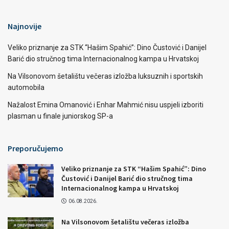
Najnovije
Veliko priznanje za STK “Hašim Spahić”: Dino Čustović i Danijel
Barić dio stručnog tima Internacionalnog kampa u Hrvatskoj
Na Vilsonovom šetalištu večeras izložba luksuznih i sportskih
automobila
Nažalost Emina Omanović i Enhar Mahmić nisu uspjeli izboriti
plasman u finale juniorskog SP-a
Preporučujemo
Veliko priznanje za STK “Hašim Spahić”: Dino
Čustović i Danijel Barić dio stručnog tima
Internacionalnog kampa u Hrvatskoj
06.08.2026.
Na Vilsonovom šetalištu večeras izložba