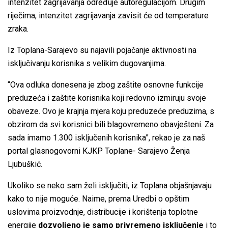
intenzitet zagrijavanja određuje autoregulacijom. Drugim
riječima, intenzitet zagrijavanja zavisit će od temperature
zraka.
Iz Toplana-Sarajevo su najavili pojačanje aktivnosti na
isključivanju korisnika s velikim dugovanjima.
“Ova odluka donesena je zbog zaštite osnovne funkcije
preduzeća i zaštite korisnika koji redovno izmiruju svoje
obaveze. Ovo je krajnja mjera koju preduzeće preduzima, s
obzirom da svi korisnici bili blagovremeno obavješteni. Za
sada imamo 1.300 isključenih korisnika”, rekao je za naš
portal glasnogovorni KJKP Toplane- Sarajevo Ženja
Ljubuškić.
Ukoliko se neko sam želi isključiti, iz Toplana objašnjavaju
kako to nije moguće. Naime, prema Uredbi o opštim
uslovima proizvodnje, distribucije i korištenja toplotne
energije
dozvoljeno je samo privremeno isključenje
i to