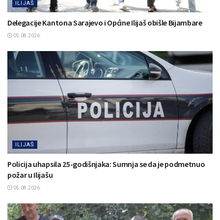
ILIJAŠ
Delegacije Kantona Sarajevo i Općine Ilijaš obišle Bijambare
05.08.2026.
ILIJAŠ
Policija uhapsila 25-godišnjaka: Sumnja se da je podmetnuo
požar u Ilijašu
05.08.2026.