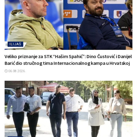
ILIJAŠ
Veliko priznanje za STK “Hašim Spahić”: Dino Čustović i Danijel
Barić dio stručnog tima Internacionalnog kampa u Hrvatskoj
06.08.2026.