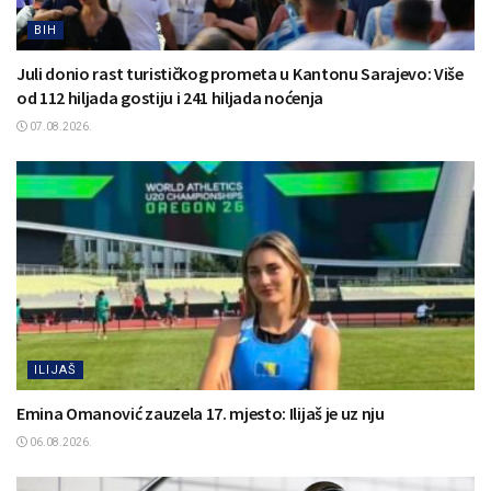
BIH
Juli donio rast turističkog prometa u Kantonu Sarajevo: Više
od 112 hiljada gostiju i 241 hiljada noćenja
07.08.2026.
ILIJAŠ
Emina Omanović zauzela 17. mjesto: Ilijaš je uz nju
06.08.2026.