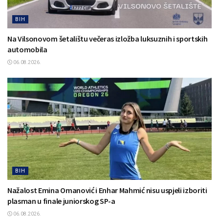
BIH
Na Vilsonovom šetalištu večeras izložba luksuznih i sportskih
automobila
06.08.2026.
BIH
Nažalost Emina Omanović i Enhar Mahmić nisu uspjeli izboriti
plasman u finale juniorskog SP-a
06.08.2026.