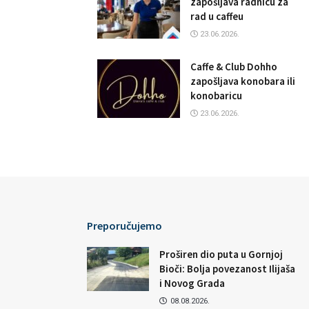
zapošljava radnicu za
rad u caffeu
23.06.2026.
Caffe & Club Dohho
zapošljava konobara ili
konobaricu
23.06.2026.
Preporučujemo
Proširen dio puta u Gornjoj
Bioči: Bolja povezanost Ilijaša
i Novog Grada
08.08.2026.