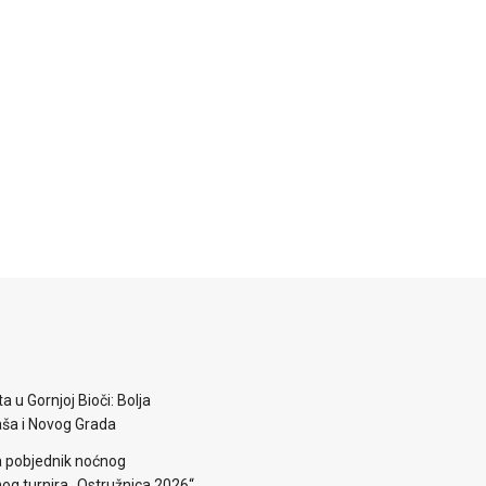
a u Gornjoj Bioči: Bolja
aša i Novog Grada
a pobjednik noćnog
g turnira „Ostružnica 2026“