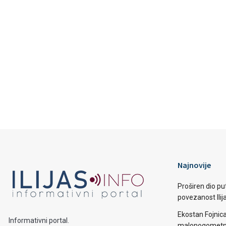
Najnovije
Proširen dio put
povezanost Ilij
Ekostan Fojnic
Informativni portal.
malonogometno