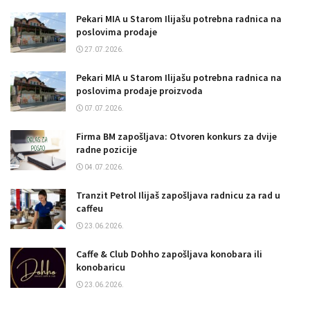
Pekari MIA u Starom Ilijašu potrebna radnica na
poslovima prodaje
27.07.2026.
Pekari MIA u Starom Ilijašu potrebna radnica na
poslovima prodaje proizvoda
07.07.2026.
Firma BM zapošljava: Otvoren konkurs za dvije
radne pozicije
04.07.2026.
Tranzit Petrol Ilijaš zapošljava radnicu za rad u
caffeu
23.06.2026.
Caffe & Club Dohho zapošljava konobara ili
konobaricu
23.06.2026.