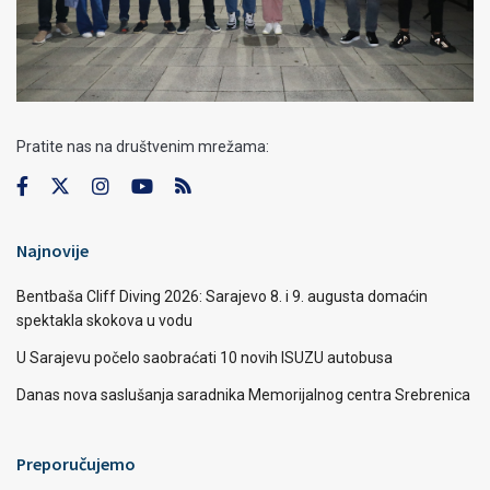
Pratite nas na društvenim mrežama:
Najnovije
Bentbaša Cliff Diving 2026: Sarajevo 8. i 9. augusta domaćin
spektakla skokova u vodu
U Sarajevu počelo saobraćati 10 novih ISUZU autobusa
Danas nova saslušanja saradnika Memorijalnog centra Srebrenica
Preporučujemo