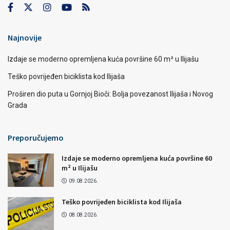
Najnovije
Izdaje se moderno opremljena kuća površine 60 m² u Ilijašu
Teško povrijeđen biciklista kod Ilijaša
Proširen dio puta u Gornjoj Bioči: Bolja povezanost Ilijaša i Novog
Grada
Preporučujemo
Izdaje se moderno opremljena kuća površine 60
m² u Ilijašu
09.08.2026.
Teško povrijeđen biciklista kod Ilijaša
08.08.2026.