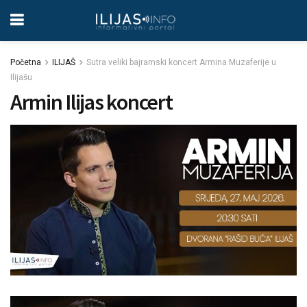
Početna
ILIJAŠ
Sutra veliki bajramski koncert Armina Muzaferije u
Ilijašu
Armin Ilijas koncert