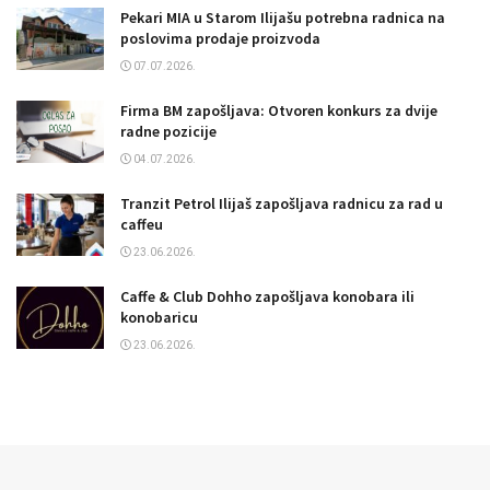
Pekari MIA u Starom Ilijašu potrebna radnica na
poslovima prodaje proizvoda
07.07.2026.
Firma BM zapošljava: Otvoren konkurs za dvije
radne pozicije
04.07.2026.
Tranzit Petrol Ilijaš zapošljava radnicu za rad u
caffeu
23.06.2026.
Caffe & Club Dohho zapošljava konobara ili
konobaricu
23.06.2026.