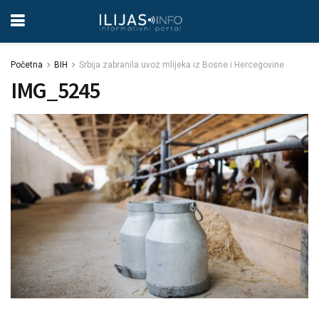
Početna
BIH
Srbija zabranila uvoz mlijeka iz Bosne i Hercegovine
IMG_5245