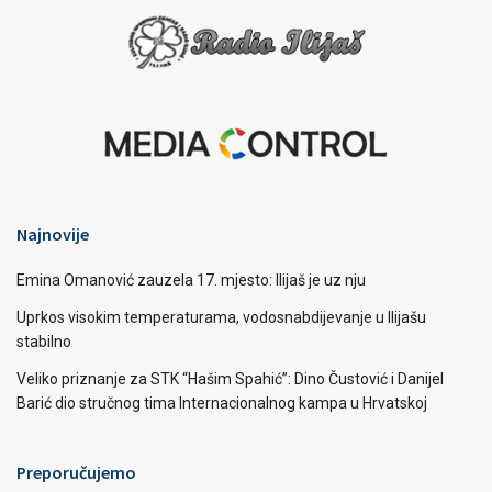
Najnovije
Emina Omanović zauzela 17. mjesto: Ilijaš je uz nju
Uprkos visokim temperaturama, vodosnabdijevanje u Ilijašu
stabilno
Veliko priznanje za STK “Hašim Spahić”: Dino Čustović i Danijel
Barić dio stručnog tima Internacionalnog kampa u Hrvatskoj
Preporučujemo