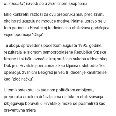
incidenata”,
navodi se u zvaničnom saopćenju.
Iako konkretni razlozi za ovu preporuku nisu precizirani,
okolnosti ukazuju na moguće motive. Naime, upravo se u
tom periodu u Hrvatskoj tradicionalno obilježava godišnjica
vojne operacije “Oluja”.
Ta akcija, sprovedena početkom augusta 1995. godine,
rezultirala je slomom samoproglašene Republike Srpske
Krajine i faktički označila kraj oružanih sukoba u Hrvatskoj.
Dok je u Hrvatskoj percipirana kao ključna oslobodilačka
operacija, zvanični Beograd je već tri decenije karakteriše
kao “zločinačku”.
U tom kontekstu i aktuelnom političkom ambijentu,
preporuka srpskim državljanima da tokom obilježavanja
izbjegavaju boravak u Hrvatskoj može se posmatrati kao
preventivna mjera.