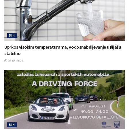
BIH
Uprkos visokim temperaturama, vodosnabdijevanje u Ilijašu
stabilno
06.08.2026.
BIH