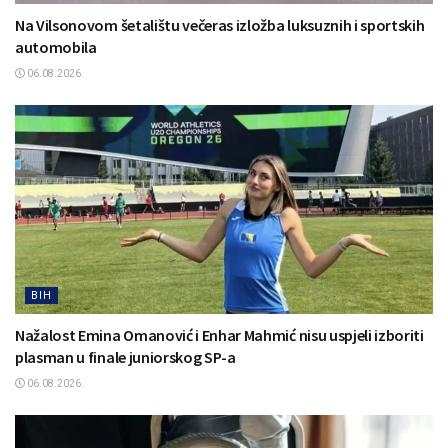
Na Vilsonovom šetalištu večeras izložba luksuznih i sportskih
automobila
06.08.2026.
BIH
Nažalost Emina Omanović i Enhar Mahmić nisu uspjeli izboriti
plasman u finale juniorskog SP-a
06.08.2026.