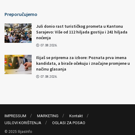
Preporučujemo
Juli donio rast turističkog prometa u Kantonu
Sarajevo: Više od 112 hiljada gostiju i 241 hiljada
noćenja
07.08.2026.
Ilijaš se priprema za izbore: Poznata prva imena
kandidata, a birače očekuju i značajne promjene u
načinu glasanja
07.08.2026.
IMPRESSUM
MARKETING
Kontakt
USLOVI KORIŠTENJA
OGLASI ZA POSAO
© 2025 IlijasInfo