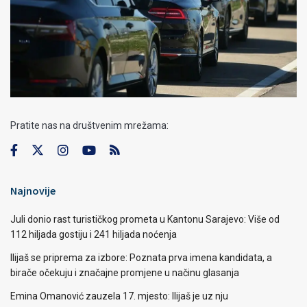
Pratite nas na društvenim mrežama:
Najnovije
Juli donio rast turističkog prometa u Kantonu Sarajevo: Više od
112 hiljada gostiju i 241 hiljada noćenja
Ilijaš se priprema za izbore: Poznata prva imena kandidata, a
birače očekuju i značajne promjene u načinu glasanja
Emina Omanović zauzela 17. mjesto: Ilijaš je uz nju