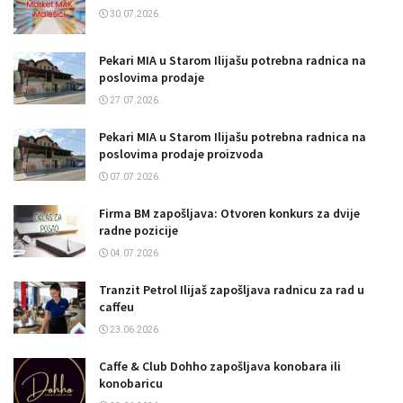
30.07.2026.
Pekari MIA u Starom Ilijašu potrebna radnica na
poslovima prodaje
27.07.2026.
Pekari MIA u Starom Ilijašu potrebna radnica na
poslovima prodaje proizvoda
07.07.2026.
Firma BM zapošljava: Otvoren konkurs za dvije
radne pozicije
04.07.2026.
Tranzit Petrol Ilijaš zapošljava radnicu za rad u
caffeu
23.06.2026.
Caffe & Club Dohho zapošljava konobara ili
konobaricu