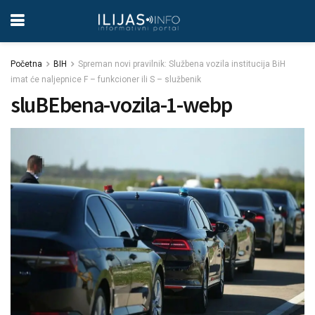
Početna
BIH
Spreman novi pravilnik: Službena vozila institucija BiH
imat će naljepnice F – funkcioner ili S – službenik
sluBEbena-vozila-1-webp