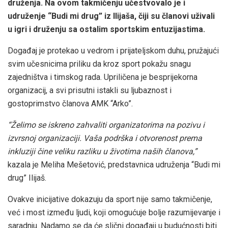
druženja. Na ovom takmičenju učestvovalo je i
udruženje “Budi mi drug” iz Ilijaša, čiji su članovi uživali
u igri i druženju sa ostalim sportskim entuzijastima.
Događaj je protekao u vedrom i prijateljskom duhu, pružajući
svim učesnicima priliku da kroz sport pokažu snagu
zajedništva i timskog rada. Upriličena je besprijekorna
organizacij, a svi prisutni istakli su ljubaznost i
gostoprimstvo članova AMK “Arko”.
“Želimo se iskreno zahvaliti organizatorima na pozivu i
izvrsnoj organizaciji. Vaša podrška i otvorenost prema
inkluziji čine veliku razliku u životima naših članova,”
kazala je Meliha Mešetović, predstavnica udruženja “Budi mi
drug” Ilijaš.
Ovakve inicijative dokazuju da sport nije samo takmičenje,
već i most između ljudi, koji omogućuje bolje razumijevanje i
saradnju. Nadamo se da će slični događaji u budućnosti biti