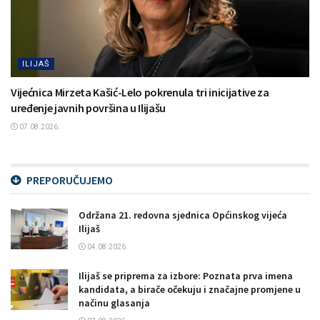
ILIJAŠ
Vijećnica Mirzeta Kašić-Lelo pokrenula tri inicijative za
uređenje javnih površina u Ilijašu
07.08.2026.
PREPORUČUJEMO
Održana 21. redovna sjednica Općinskog vijeća
Ilijaš
04.08.2026.
Ilijaš se priprema za izbore: Poznata prva imena
kandidata, a birače očekuju i značajne promjene u
načinu glasanja