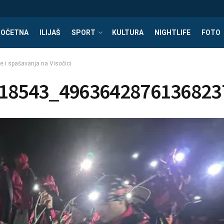
POČETNA
ILIJAŠ
SPORT
KULTURA
NIGHTLIFE
FOTO
e i spašavanja na Visočici
18543_4963642876136823