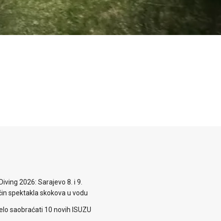
iving 2026: Sarajevo 8. i 9.
n spektakla skokova u vodu
elo saobraćati 10 novih ISUZU