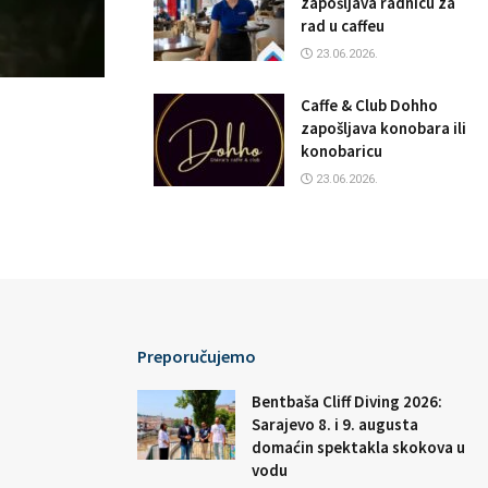
zapošljava radnicu za
rad u caffeu
23.06.2026.
Caffe & Club Dohho
zapošljava konobara ili
konobaricu
23.06.2026.
Preporučujemo
Bentbaša Cliff Diving 2026:
Sarajevo 8. i 9. augusta
domaćin spektakla skokova u
vodu