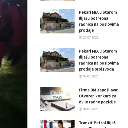
Pekari MIA u Starom
Ilijašu potrebna
radnica na poslovima
prodaje
27.07.2026.
Pekari MIA u Starom
Ilijašu potrebna
radnica na poslovima
prodaje proizvoda
07.07.2026.
Firma BM zapošljava:
Otvoren konkurs za
dvije radne pozicije
04.07.2026.
Tranzit Petrol Ilijaš