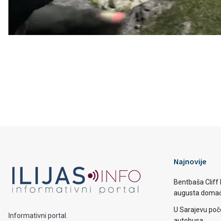
Najnovije
Bentbaša Cliff D
augusta domaći
U Sarajevu poč
Informativni portal.
autobusa