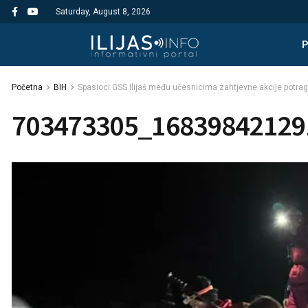
Saturday, August 8, 2026
Početna
BIH
Spasioci GSS Ilijaš među učesnicima zahtjevne akcije potrag
703473305_16839842129