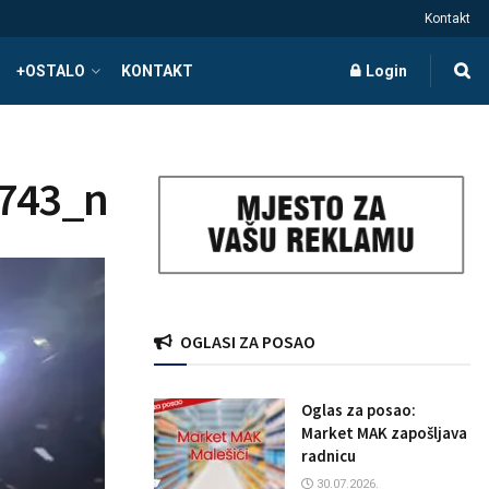
Kontakt
+OSTALO
KONTAKT
Login
743_n
OGLASI ZA POSAO
Oglas za posao:
Market MAK zapošljava
radnicu
30.07.2026.