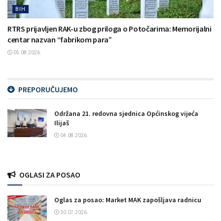
BIH
RTRS prijavljen RAK-u zbog priloga o Potočarima: Memorijalni
centar nazvan “fabrikom para”
05.08.2026.
PREPORUČUJEMO
Održana 21. redovna sjednica Općinskog vijeća
Ilijaš
04.08.2026.
OGLASI ZA POSAO
Oglas za posao: Market MAK zapošljava radnicu
30.07.2026.