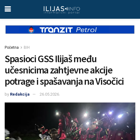
Početna
BIH
Spasioci GSS Ilijaš među
učesnicima zahtjevne akcije
potrage i spašavanja na Visočici
by
Redakcija
26.05.2026.