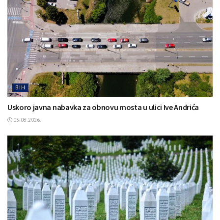
BIH
Uskoro javna nabavka za obnovu mosta u ulici Ive Andrića
05.08.2026.