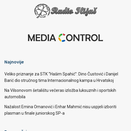
Najnovije
Veliko priznanje za STK “Hašim Spahić”: Dino Čustović i Danijel
Barić dio stručnog tima Internacionalnog kampa u Hrvatskoj
Na Vilsonovom šetalištu večeras izložba luksuznih i sportskih
automobila
Nažalost Emina Omanović i Enhar Mahmić nisu uspjeli izboriti
plasman u finale juniorskog SP-a