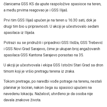
članicama GSS KS da upute raspoložive spasioce na teren,
a među prvima reagovao je i GSS Ilijaš.
Prvi tim GSS Ilijaš upućen je na teren u 16:30 sati, dok je
drugi tim bio u pripravnosti. U akciji je učestvovalo sedam
spasilaca iz Ilijaša.
Potrazi su se pridružili i pripadnici GSS Ilidža, GSS Trebević
i GSS Novi Grad Sarajevo, čime je ukupan broj angažovanih
spasilaca GSS Kantona Sarajevo porastao na 35.
U akciji je učestvovala i ekipa GSS Istočni Stari Grad sa dron
timom koji je vršio pretragu terena iz zraka.
Tokom pretrage, po naredbi vođe potrage na terenu, nestali
planinar je lociran, nakon čega su spasioci upućeni na
navedenu lokaciju. Nažalost, utvrđeno je da osoba nije
davala znakove života.