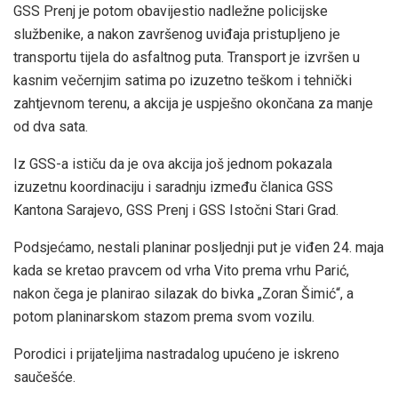
GSS Prenj je potom obavijestio nadležne policijske
službenike, a nakon završenog uviđaja pristupljeno je
transportu tijela do asfaltnog puta. Transport je izvršen u
kasnim večernjim satima po izuzetno teškom i tehnički
zahtjevnom terenu, a akcija je uspješno okončana za manje
od dva sata.
Iz GSS-a ističu da je ova akcija još jednom pokazala
izuzetnu koordinaciju i saradnju između članica GSS
Kantona Sarajevo, GSS Prenj i GSS Istočni Stari Grad.
Podsjećamo, nestali planinar posljednji put je viđen 24. maja
kada se kretao pravcem od vrha Vito prema vrhu Parić,
nakon čega je planirao silazak do bivka „Zoran Šimić“, a
potom planinarskom stazom prema svom vozilu.
Porodici i prijateljima nastradalog upućeno je iskreno
saučešće.