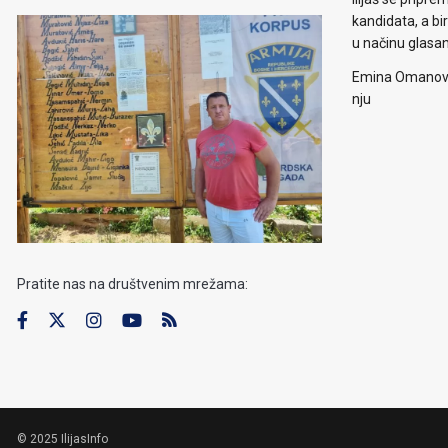
kandidata, a b
u načinu glasa
Emina Omanović 
nju
Pratite nas na društvenim mrežama:
© 2025 IlijasInfo