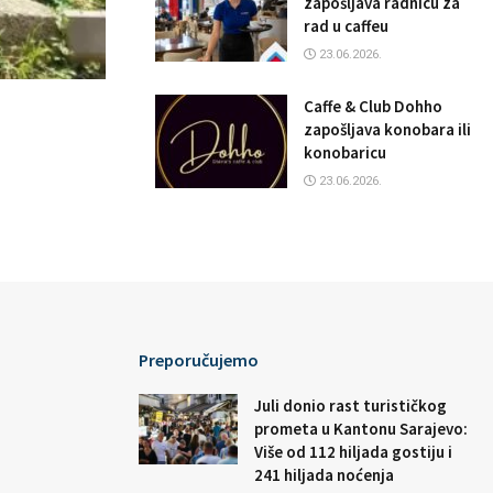
zapošljava radnicu za
rad u caffeu
23.06.2026.
Caffe & Club Dohho
zapošljava konobara ili
konobaricu
23.06.2026.
Preporučujemo
Juli donio rast turističkog
prometa u Kantonu Sarajevo:
Više od 112 hiljada gostiju i
241 hiljada noćenja