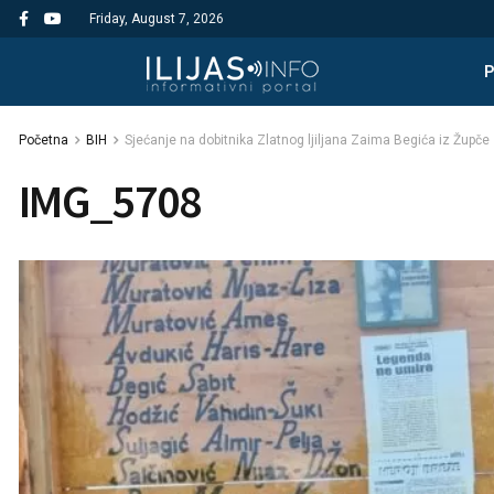
Friday, August 7, 2026
Početna
BIH
Sjećanje na dobitnika Zlatnog ljiljana Zaima Begića iz Župče
IMG_5708