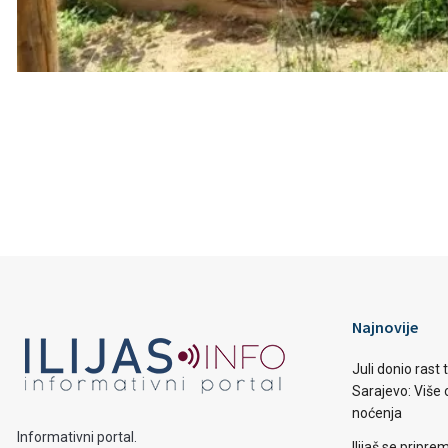
Najnovije
Juli donio rast
Sarajevo: Više o
noćenja
Informativni portal.
Ilijaš se pripr