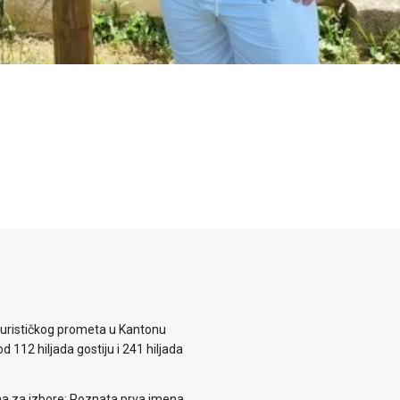
 turističkog prometa u Kantonu
d 112 hiljada gostiju i 241 hiljada
ema za izbore: Poznata prva imena