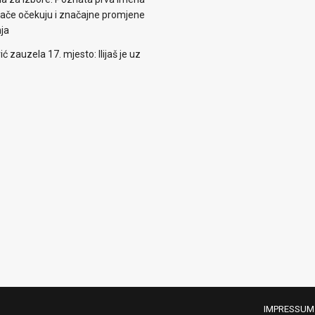
irače očekuju i značajne promjene
nja
zauzela 17. mjesto: Ilijaš je uz
IMPRESSUM