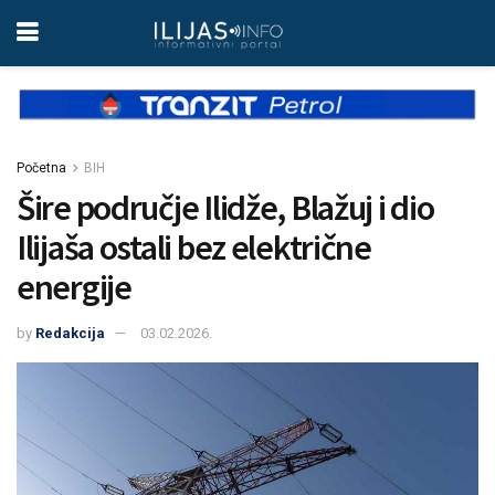
Početna
BIH
Šire područje Ilidže, Blažuj i dio
Ilijaša ostali bez električne
energije
by
Redakcija
03.02.2026.