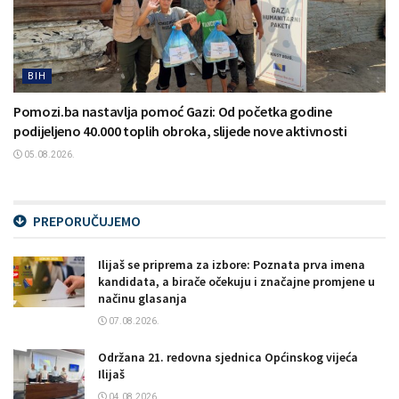
BIH
Pomozi.ba nastavlja pomoć Gazi: Od početka godine
podijeljeno 40.000 toplih obroka, slijede nove aktivnosti
05.08.2026.
PREPORUČUJEMO
Ilijaš se priprema za izbore: Poznata prva imena
kandidata, a birače očekuju i značajne promjene u
načinu glasanja
07.08.2026.
Održana 21. redovna sjednica Općinskog vijeća
Ilijaš
04.08.2026.