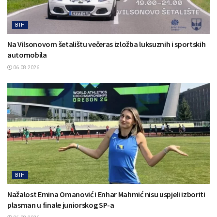
BIH
Na Vilsonovom šetalištu večeras izložba luksuznih i sportskih
automobila
06.08.2026.
BIH
Nažalost Emina Omanović i Enhar Mahmić nisu uspjeli izboriti
plasman u finale juniorskog SP-a