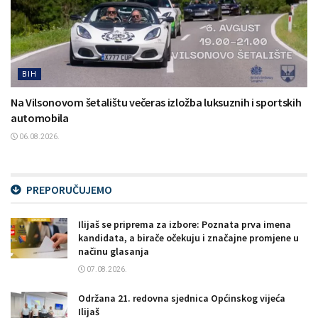
BIH
Na Vilsonovom šetalištu večeras izložba luksuznih i sportskih
automobila
06.08.2026.
PREPORUČUJEMO
Ilijaš se priprema za izbore: Poznata prva imena
kandidata, a birače očekuju i značajne promjene u
načinu glasanja
07.08.2026.
Održana 21. redovna sjednica Općinskog vijeća
Ilijaš