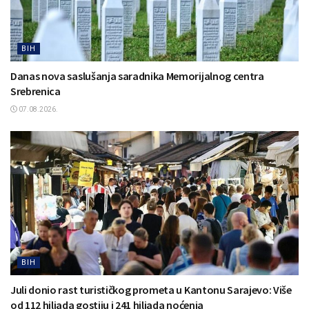
BIH
Danas nova saslušanja saradnika Memorijalnog centra
Srebrenica
07.08.2026.
BIH
Juli donio rast turističkog prometa u Kantonu Sarajevo: Više
od 112 hiljada gostiju i 241 hiljada noćenja