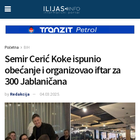
Početna
BIH
Semir Cerić Koke ispunio
obećanje i organizovao iftar za
300 Jablaničana
by
Redakcija
04.03.2025.