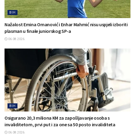
BIH
Nažalost Emina Omanović i Enhar Mahmić nisu uspjeli izboriti
plasman u finale juniorskog SP-a
06.08.2026.
BIH
Osigurano 20,3 miliona KM za zapošljavanje osoba s
invaliditetom, prvi put i za one sa 50 posto invaliditeta
06.08.2026.