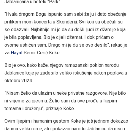
Jablaničana u hotelu “Park”.
“Hvala dragom Bogu ispunio sam sebi želju i dato obećanje
prilikom mom koncerta u Skenderiji. Svi koji su obećali su
se odazvali. Najbitnije mi je da su došli ljudi iz džamije koja
je bila poplavljena. Bio je cijeli džemat. I dok pričam o
ovome ushićen sam. Drago mi je da se ovo desilo”, rekao je
za
Hayat
Semir Cerić Koke.
Bio je ovo, kako kaže, njegov ramazanski poklon narodu
Jablanice koje je zadesilo veliko iskušenje nakon poplava u
oktobru 2024.
”Nisam želio da ulazim u neke privatne razgovore. Nije bilo
ni vrijeme za pjesmu. Želio sam da sve prođe u lijepim
temama i druženju”, priznaje Koke.
Ovim lijepim i humanim gestom Koke je još jednom dokazao
da ima veliko srce, ali i pokazao narodu Jablanice da nisu i