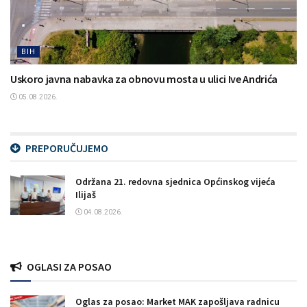
BIH
Uskoro javna nabavka za obnovu mosta u ulici Ive Andrića
05.08.2026.
PREPORUČUJEMO
Održana 21. redovna sjednica Općinskog vijeća
Ilijaš
04.08.2026.
OGLASI ZA POSAO
Oglas za posao: Market MAK zapošljava radnicu