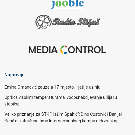
Najnovije
Emina Omanović zauzela 17. mjesto: Ilijaš je uz nju
Uprkos visokim temperaturama, vodosnabdijevanje u Ilijašu
stabilno
Veliko priznanje za STK “Hašim Spahić”: Dino Čustović i Danijel
Barić dio stručnog tima Internacionalnog kampa u Hrvatskoj