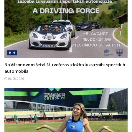
BIH
Na Vilsonovom šetalištu večeras izložba luksuznih i sportskih
automobila
06.08.2026.