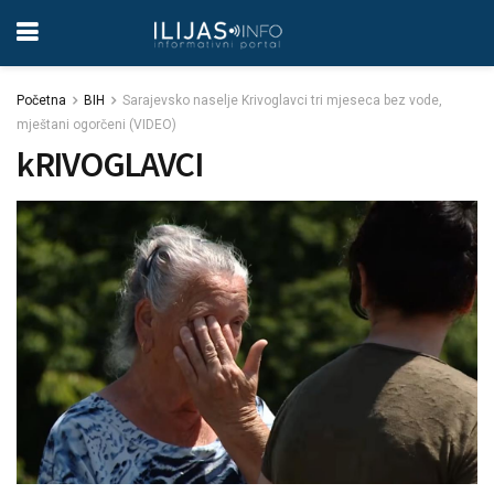
Početna
BIH
Sarajevsko naselje Krivoglavci tri mjeseca bez vode,
mještani ogorčeni (VIDEO)
kRIVOGLAVCI