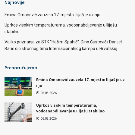
Najnovije
Emina Omanović zauzela 17. mjesto: Ilijaš je uz nju
Uprkos visokim temperaturama, vodosnabdijevanje u Ilijašu
stabilno
Veliko priznanje za STK “Hašim Spahić”: Dino Čustović i Danijel
Barić dio stručnog tima Internacionalnog kampa u Hrvatskoj
Preporučujemo
Emina Omanović zauzela 17. mjesto: Ilijaš je uz
nju
06.08.2026.
Uprkos visokim temperaturama,
vodosnabdijevanje u Ilijašu stabilno
06.08.2026.