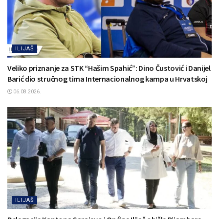
ILIJAŠ
Veliko priznanje za STK “Hašim Spahić”: Dino Čustović i Danijel
Barić dio stručnog tima Internacionalnog kampa u Hrvatskoj
06.08.2026.
ILIJAŠ