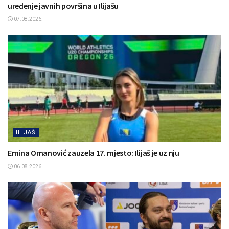
uređenje javnih površina u Ilijašu
07.08.2026.
ILIJAŠ
Emina Omanović zauzela 17. mjesto: Ilijaš je uz nju
06.08.2026.