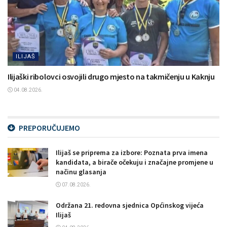
ILIJAŠ
Ilijaški ribolovci osvojili drugo mjesto na takmičenju u Kaknju
04.08.2026.
PREPORUČUJEMO
Ilijaš se priprema za izbore: Poznata prva imena
kandidata, a birače očekuju i značajne promjene u
načinu glasanja
07.08.2026.
Održana 21. redovna sjednica Općinskog vijeća
Ilijaš