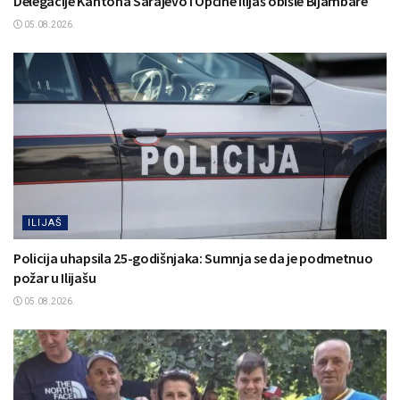
Delegacije Kantona Sarajevo i Općine Ilijaš obišle Bijambare
05.08.2026.
ILIJAŠ
Policija uhapsila 25-godišnjaka: Sumnja se da je podmetnuo
požar u Ilijašu
05.08.2026.